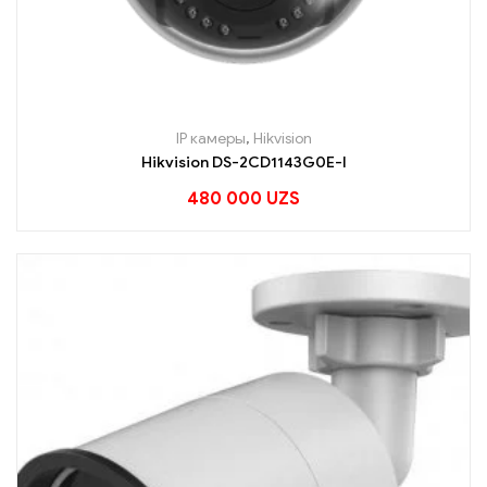
IP камеры
,
Hikvision
Hikvision DS-2CD1143G0E-I
480 000
UZS