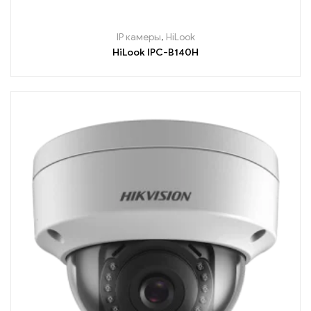
IP камеры
,
HiLook
HiLook IPC-B140H