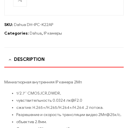
SKU:
Dahua DH-IPC-K22AP
Categories:
Dahua
,
IP камеры
DESCRIPTION
Миниатюрная внутренняя IP камера 2Мп
1/2.7” CMOS,ICR,DWDR,
чувствительность 0.0324 лк@F2.0
сжатие: H.265+/H.265/H.264+/H.264 ,2 потока.
Разрешение и скорость трансляции видео 2Мп@25к/с,
объектив 2.8мм.