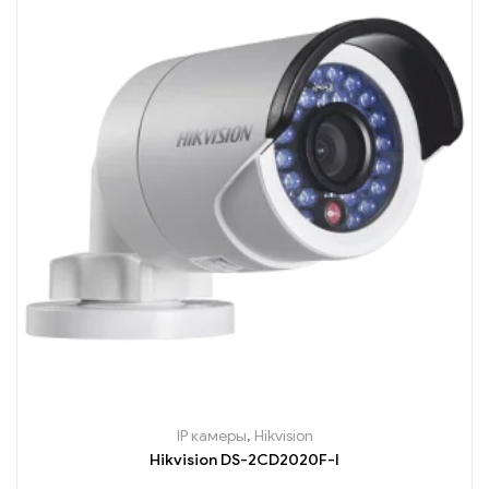
IP камеры
,
Hikvision
Hikvision DS-2CD2020F-I