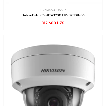
IP камеры
,
Dahua
Dahua DH-IPC-HDW1230T1P-0280B-S5
312 600
UZS