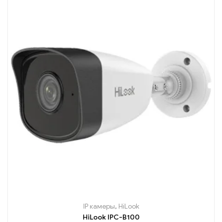
IP камеры
,
HiLook
HiLook IPC-B100