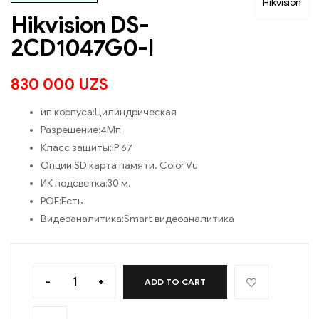
Hikvision
Hikvision DS-
2CD1047G0-I
830 000
UZS
ип корпуса:
Цилиндрическая
Разрешение:
4Mп
Класс защиты:
IP 67
Опции:
SD карта памяти, Color Vu
ИК подсветка:
30 м.
POE:
Есть
Видеоаналитика:
Smart видеоаналитика
-
+
ADD TO CART