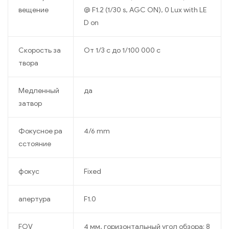
вещение
@ F1.2 (1/30 s, AGC ON), 0 Lux with LE
D on
Скорость за
От 1/3 с до 1/100 000 с
твора
Медленный
да
затвор
Фокусное ра
4/6 mm
сстояние
фокус
Fixed
апертура
F1.0
FOV
4 мм, горизонтальный угол обзора: 8