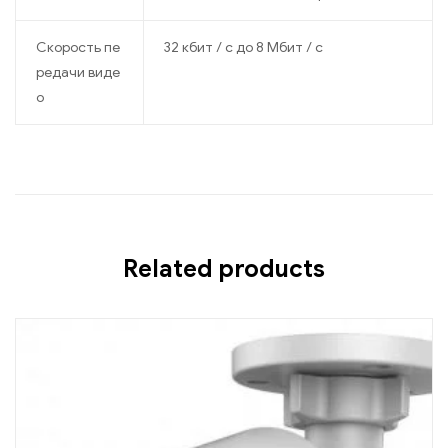
Скорость пе
32 кбит / с до 8 Мбит / с
редачи виде
о
Related products