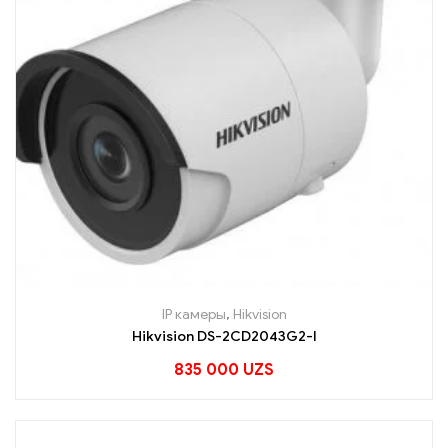
IP камеры
,
Hikvision
Hikvision DS-2CD2043G2-I
835 000
UZS