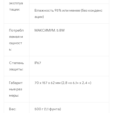
эксплуа
тации:
Влажность 95% или менее (без конденс
ации)
Потребл
МАКСИМУМ. 5.8W
яемая м
ощност
ь:
Степень
IP67
защиты:
Габарит
70 x 157 x 62 мм (2,8 «x 6,1» x 2,4 «)
ные раз
меры:
Вес:
500 г (1,1 фунта)