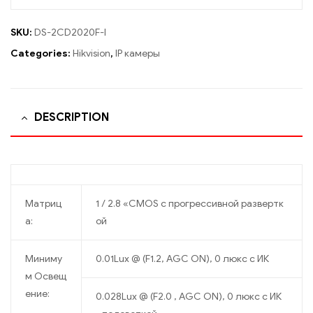
SKU:
DS-2CD2020F-I
Categories:
Hikvision
,
IP камеры
DESCRIPTION
Матриц
1 / 2.8 «CMOS с прогрессивной развертк
а:
ой
Миниму
0.01Lux @ (F1.2, AGC ON), 0 люкс с ИК
м Освещ
ение:
0.028Lux @ (F2.0 , AGC ON), 0 люкс с ИК