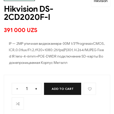
Hikvision
Hikvision DS-
2CD2020F-I
391 000
UZS
IP — 2MP уличная видеокамера-30М 1/3″ProgressivCMOS,
ICR,0.01lux/F1.2,1920×1080::25fps(P)30f, H.264/MJPEG Fixe
d IR lens-4-6mm+POE-DWDR подключение SD-карты Во
донепроницаемая Корпус Металл
-
+
ADD TO CART