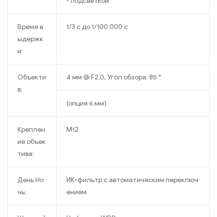
- подсветкой
Время в
1/3 с до 1/100 000 с
ыдержк
и:
Объекти
4 мм @ F2.0, Угол обзора: 85 °
в:
(опция 6 мм)
Креплен
M12
ие объек
тива:
День Но
ИК-фильтр с автоматическим переключ
чь:
ением