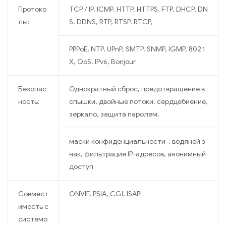
Протоко
TCP / IP, ICMP, HTTP, HTTPS, FTP, DHCP, DN
лы:
S, DDNS, RTP, RTSP, RTCP,
PPPoE, NTP, UPnP, SMTP, SNMP, IGMP, 802.1
X, QoS, IPv6, Bonjour
Безопас
Однократный сброс, предотвращение в
ность:
спышки, двойные потоки, сердцебиение,
зеркало, защита паролем,
маски конфиденциальности , водяной з
нак, фильтрация IP-адресов, анонимный
доступ
Совмест
ONVIF, PSIA, CGI, ISAPI
имость с
системо