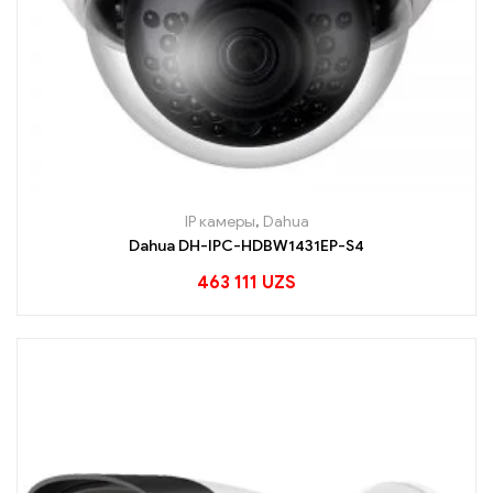
IP камеры
,
Dahua
Dahua DH-IPC-HDBW1431EP-S4
463 111
UZS