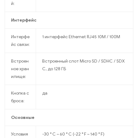
й:
Интерфейс
Интерфе
1 интерфейс Ethernet RJ45 10M / 100M
йс связи:
Встроен
Встроенный слот Micro SD / SDHC / SDX
ное хран
C, до 128 ГБ
илище:
Кнопка с
да
броса:
Основные
Условия
-30 ° C ~ 60 ° C (-22 ° F ~ 140 ° F)