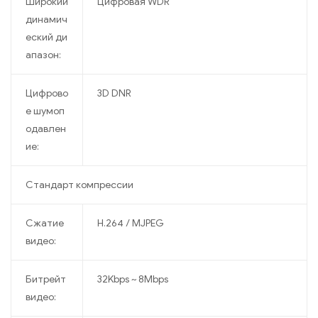
Широкий
Цифровая WDR
динамич
еский ди
апазон:
Цифрово
3D DNR
е шумоп
одавлен
ие:
Стандарт компрессии
Сжатие
H.264 / MJPEG
видео:
Битрейт
32Kbps ~ 8Mbps
видео: