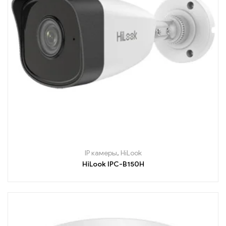
IP камеры
,
HiLook
HiLook IPC-B150H