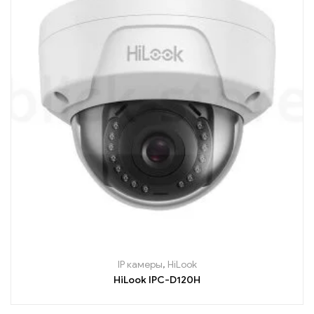
IP камеры
,
HiLook
HiLook IPC-D120H