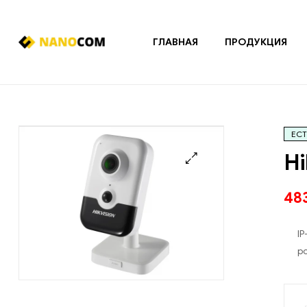
ГЛАВНАЯ
ПРОДУКЦИЯ
Nanocom
Системы
охранно-
пожарной
ЕСТ
сигнализации
и
Hi
контроля
доступа
🔍
48
I
ро