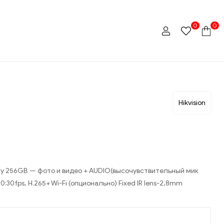
0
0
Hikvision
рту 256GB — фото и видео + AUDIO(высочувствительный мик
:30fps, H.265+ Wi-Fi (опционально) Fixed IR lens-2,8mm