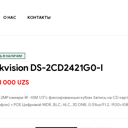
О НАС
КОНТАКТЫ
Ь В НАЛИЧИИ
kvision DS-2CD2421G0-I
3 000
UZS
P-2MP камера-IR -10М 1/3″с фиксированным кубом Запись на CD ка
фон) + POE Цифровой WDR, BLC, HLC, 3D DNR, 0.01lux/F1.2, 1920×1080