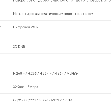
Поворот: от 0 ° до 360 °, наклон: от 0 ° до 90 °, поворот: от 0
ИК-фильтр с автоматическим переключателем
а
Цифровой WDR
3D DNR
H.265 + / H.265 / H.264 + / H.264 / MJPEG
32Kbps ~ 8Mbps
G.711 / G.722.1 / G.726 / MP2L2 / PCM