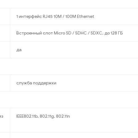
1 интерфейс RJ45 10M / 100M Ethernet
Встроенный слот Micro SD / SDHC / SDXC, до 128 ГБ
да
служба поддержки
яз
IEEE802.11b, 802.11g, 802.11n