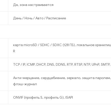
Да, зона настраивается
День / Ночь / Авто / Расписание
карта microSD / SDHC / SDXC (128 ГБ), локальное хранилище
R
TCP / IP, ICMP, DHCP, DNS, DDNS, RTP, RTSP, NTP, UPnP, SMTP,
Анти-мерцание, сердцебиение, зеркало, защита паролем
флэш-журнал
ONVIF (профиль S, профиль G), ISAPI