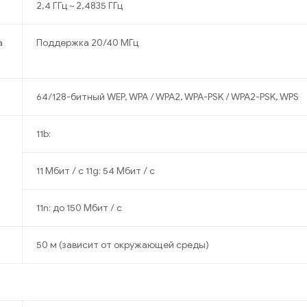
2,4 ГГц ~ 2,4835 ГГц
а
Поддержка 20/40 МГц
64/128-битный WEP, WPA / WPA2, WPA-PSK / WPA2-PSK, WPS
11b:
11 Мбит / с 11g: 54 Мбит / с
11n: до 150 Мбит / с
50 м (зависит от окружающей среды)