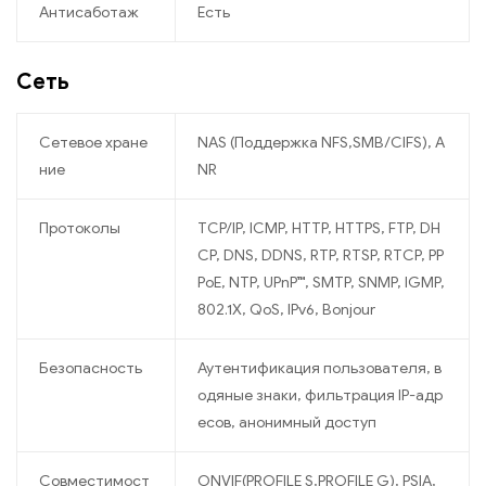
Антисаботаж
Есть
Сеть
Сетевое хране
NAS (Поддержка NFS,SMB/CIFS), A
ние
NR
Протоколы
TCP/IP, ICMP, HTTP, HTTPS, FTP, DH
CP, DNS, DDNS, RTP, RTSP, RTCP, PP
PoE, NTP, UPnP™, SMTP, SNMP, IGMP,
802.1X, QoS, IPv6, Bonjour
Безопасность
Аутентификация пользователя, в
одяные знаки, фильтрация IP-адр
есов, анонимный доступ
Совместимост
ONVIF(PROFILE S,PROFILE G), PSIA,