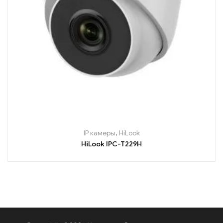
IP камеры
,
HiLook
HiLook IPC-T229H