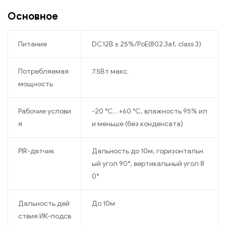
Основное
Питание
DC12В ± 25%/PoE(802.3af, class 3)
Потребляемая
7.5Вт макс.
мощность
Рабочие услови
-20 °C…+60 °C, влажность 95% ил
я
и меньше (без конденсата)
PIR-датчик
Дальность до 10м, горизонтальн
ый угол 90°, вертикальный угол 8
0°
Дальность дей
До 10м
ствия ИК-подсв