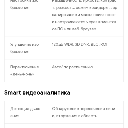
Настройки изо
Насыщенность, яркость, контрас
бражения
т, резкость, режим коридора , зер
калирование и маска приватност
и настраиваются через клиентск
ое ПО или веб-браузер
Улучшение изо
120дБ WDR, 3D DNR, BLC, ROI
бражения
Переключение
Авто/ по расписанию
«день/ночь»
Smart видеоаналитика
Детекция движ
Обнаружение пересечения лини
ения
и, вторжения в область