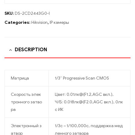
SKU:
DS-2CD2443G0-I
Categories:
Hikvision
,
IP камеры
DESCRIPTION
Матрица
1/3’’ Progressive Scan CMOS
Скорость элек
Цвет: 0.01лк@(F1.2,AGC вкл.),
тронного затво
Ч/Б: 0.018лк@(F2.0,AGC вкл.), 0лк
ра
с ИК
Электронный з
1/3с ~ 1/100,000с, поддержка мед
атвор
ленного затвора