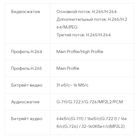
Видеосжатие
Основной поток: H.265/H.264
Дополнительный поток: H.265/H.2
64/MJPEG
Третий поток: H.265/H.264
Профиль H.264
Main Profile/High Profile
Профиль H.265
Main Profile
Битрейт видео
31 кб/с– 16 Мб/с
Аудиосжатие
G.711/G.722.1/G.726/MP2L2/PCM
Битрейт аудио
64кб/с(G.711) / 16кб/с(G.722.1) / 16к
б/с(G.726) / 32-160Кбит/с(MP2L2)