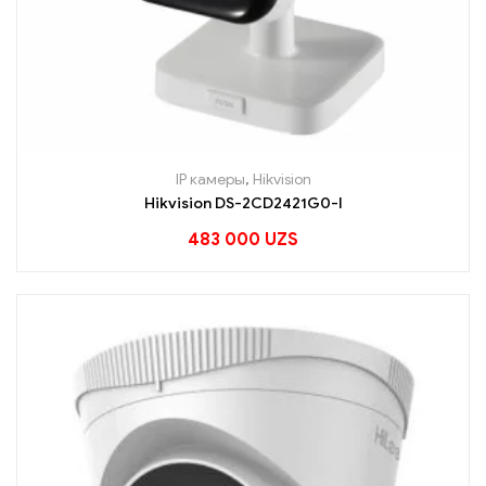
IP камеры
,
Hikvision
Hikvision DS-2CD2421G0-I
483 000
UZS