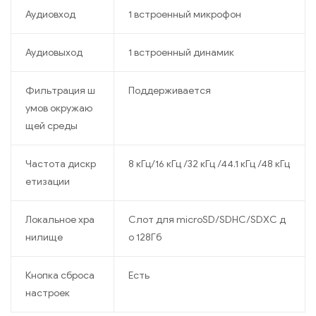
Аудиовход
1 встроенный микрофон
Аудиовыход
1 встроенный динамик
Фильтрация ш
Поддерживается
умов окружаю
щей среды
Частота дискр
8 кГц/16 кГц /32 кГц /44.1 кГц /48 кГц
етизации
Локальное хра
Слот для microSD/SDHC/SDXC д
нилище
о 128Гб
Кнопка сброса
Есть
настроек