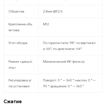
Объектив
2.8мм @F2.0
Крепление объ
M12
ектива
Угол обзора
По горизонтали: 98°, по вертикал
и: 55°, по диагонали: 114°
Режим «день/н
Механический ИК-фильтр
очь»
Регулировка уг
Поворот: 0 ° — 360 °; наклон: 0 ° —
ла установки
90 °; вращение: 0 ° — 360 °
Сжатие