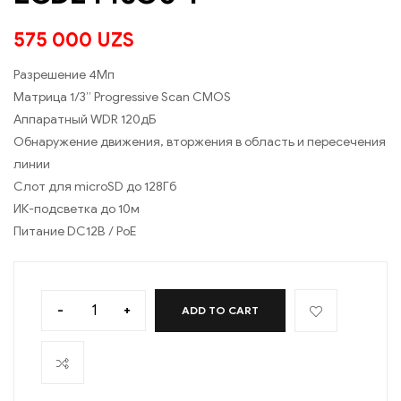
575 000
UZS
Разрешение 4Мп
Матрица 1/3’’ Progressive Scan CMOS
Аппаратный WDR 120дБ
Обнаружение движения, вторжения в область и пересечения
линии
Слот для microSD до 128Гб
ИК-подсветка до 10м
Питание DC12В / PoE
-
+
ADD TO CART