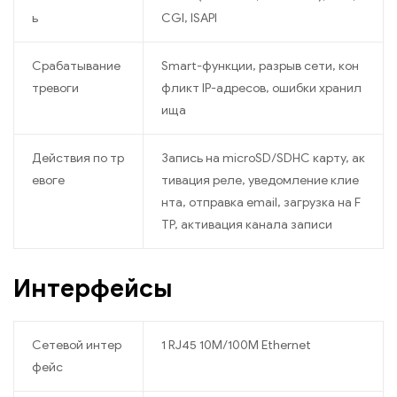
ь
CGI, ISAPI
Срабатывание
Smart-функции, разрыв сети, кон
тревоги
фликт IP-адресов, ошибки хранил
ища
Действия по тр
Запись на microSD/SDHC карту, ак
евоге
тивация реле, уведомление клие
нта, отправка email, загрузка на F
TP, активация канала записи
Интерфейсы
Сетевой интер
1 RJ45 10M/100M Ethernet
фейс