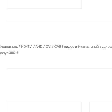
2-канальный HD-TVI / AHD / CVI / CVBS видео и 1-канальный аудиовход
орпус 380 1U