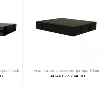
торы
,
HiLook
Аналоговые видеорегистраторы
,
HiLook
K2
HiLook DVR-204U-K1