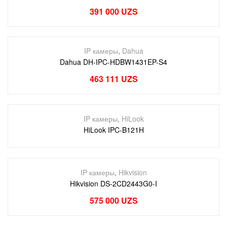
391 000
UZS
IP камеры
,
Dahua
Dahua DH-IPC-HDBW1431EP-S4
463 111
UZS
IP камеры
,
HiLook
HiLook IPC-B121H
IP камеры
,
Hikvision
Hikvision DS-2CD2443G0-I
575 000
UZS