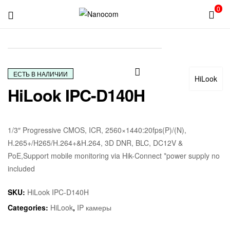
0
Nanocom
ЕСТЬ В НАЛИЧИИ
HiLook
HiLook IPC-D140H
🔍
1/3″ Progressive CMOS, ICR, 2560×1440:20fps(P)/(N),
H.265+/H265/H.264+&H.264, 3D DNR, BLC, DC12V &
PoE,Support mobile monitoring via Hik-Connect *power supply no
included
SKU:
HiLook IPC-D140H
Categories:
HiLook
,
IP камеры