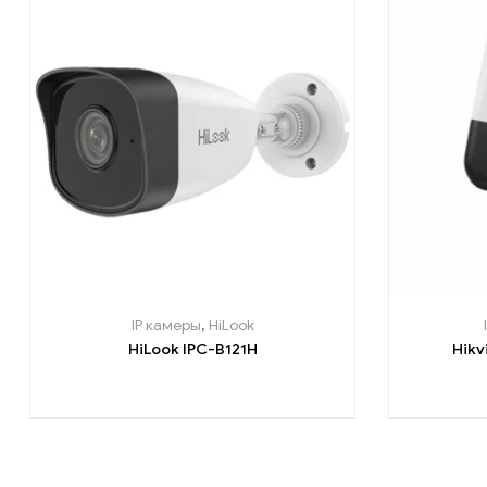
IP камеры
,
HiLook
HiLook IPC-B121H
Hikv