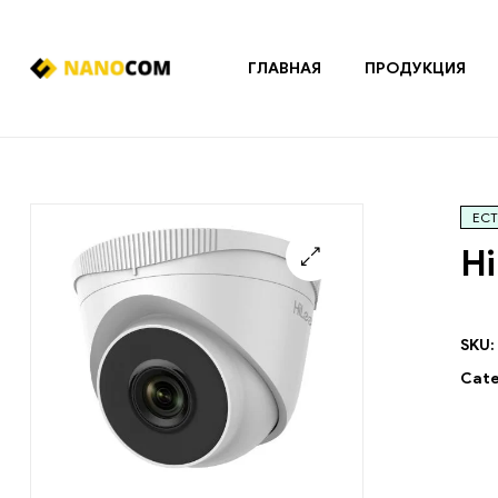
ГЛАВНАЯ
ПРОДУКЦИЯ
Nanocom
Системы
охранно-
пожарной
ЕСТ
сигнализации
и
Hi
контроля
доступа
🔍
SKU:
Cate