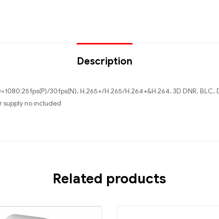
Description
20×1080:25fps(P)/30fps(N), H.265+/H.265/H.264+&H.264, 3D DNR, BLC, 
r supply no included
Related products