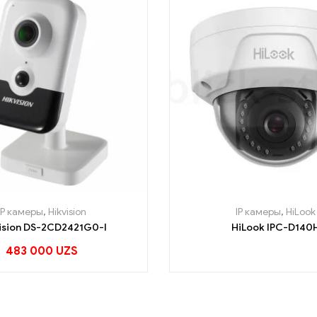
IP камеры
,
Hikvision
IP камеры
,
HiLook
ision DS-2CD2421G0-I
HiLook IPC-D140
483 000
UZS