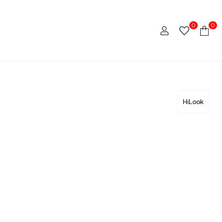
0
0
HiLook