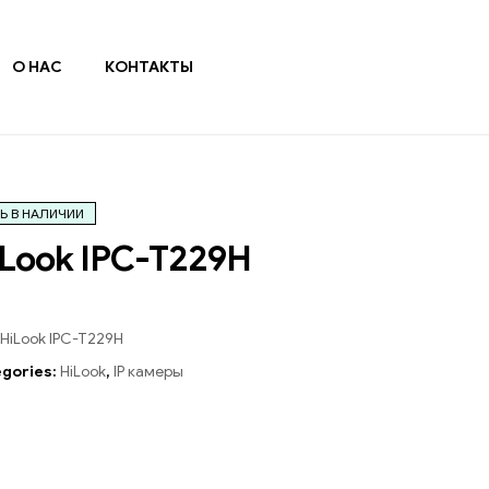
О НАС
КОНТАКТЫ
Ь В НАЛИЧИИ
Look IPC-T229H
HiLook IPC-T229H
gories:
HiLook
,
IP камеры