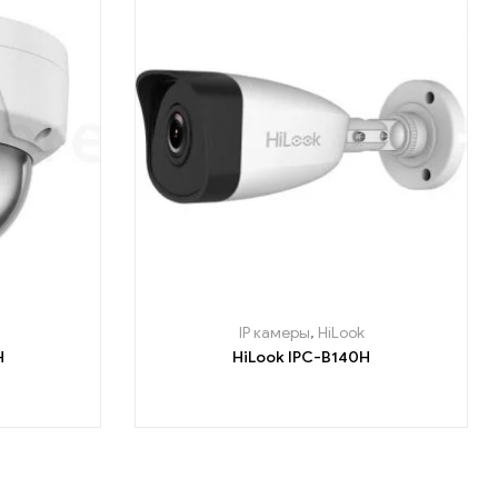
IP камеры
,
HiLook
H
HiLook IPC-B140H