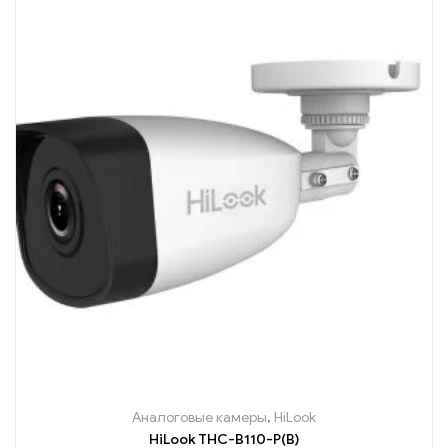
Аналоговые камеры
,
HiLook
HiLook THC-B110-P(B)