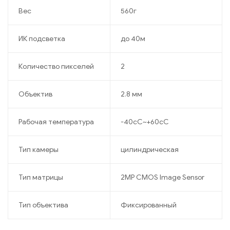
Вес
560г
ИК подсветка
до 40м
Количество пикселей
2
Объектив
2.8 мм
Рабочая температура
-40cC~+60cC
Тип камеры
цилиндрическая
Тип матрицы
2MP CMOS Image Sensor
Тип объектива
Фиксированный