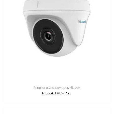
Аналоговые камеры
,
HiLook
HiLook THC-T123