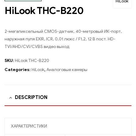
HiLook
HiLook THC-B220
2-мегапиксельный CMOS-датчик, 40-метровый ИК-порт,
наружная пуля EXIR, ICR, 0,01 люкс / F1,2, 12 В пост. HD-
TVI/AHD/CVI/CVBS видео выход
SKU:
HiLook THC-B220
Categories:
HiLook
,
Аналоговые камеры
DESCRIPTION
ХАРАКТЕРИСТИКИ