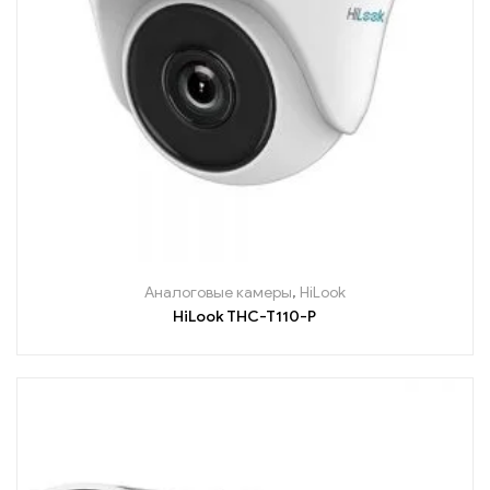
Аналоговые камеры
,
HiLook
HiLook THC-T110-P