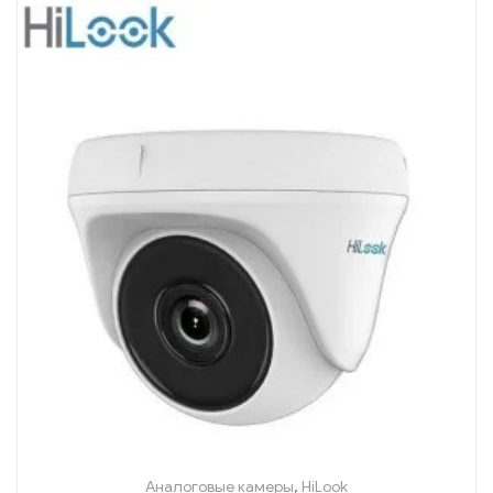
Аналоговые камеры
,
HiLook