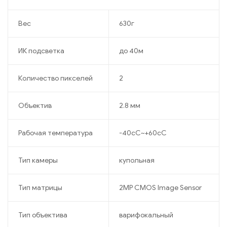
Вес
630г
ИК подсветка
до 40м
Количество пикселей
2
Объектив
2.8 мм
Рабочая температура
-40cC~+60cC
Тип камеры
купольная
Тип матрицы
2MP CMOS Image Sensor
Тип объектива
варифокальный