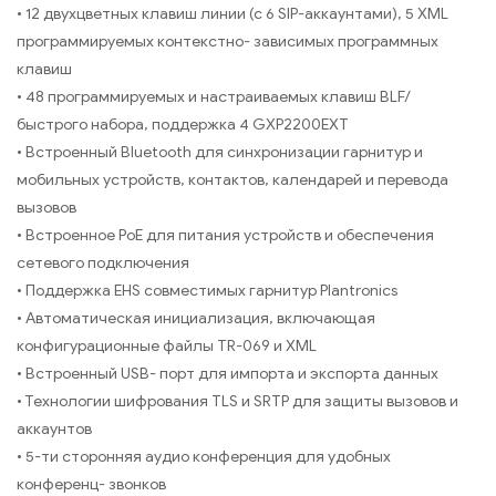
• 12 двухцветных клавиш линии (с 6 SIP-аккаунтами), 5 XML
программируемых контекстно- зависимых программных
клавиш
• 48 программируемых и настраиваемых клавиш BLF/
быстрого набора, поддержка 4 GXP2200EXT
• Встроенный Bluetooth для синхронизации гарнитур и
мобильных устройств, контактов, календарей и перевода
вызовов
• Встроенное PoE для питания устройств и обеспечения
сетевого подключения
• Поддержка EHS совместимых гарнитур Plantronics
• Автоматическая инициализация, включающая
конфигурационные файлы TR-069 и XML
• Встроенный USB- порт для импорта и экспорта данных
• Технологии шифрования TLS и SRTP для защиты вызовов и
аккаунтов
• 5-ти сторонняя аудио конференция для удобных
конференц- звонков