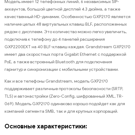
Модель имеет 12 телефонных линий, 6 независимых SIP-
аккаунтов, большой цветной дисплей 4.3 дюйма, а также
качественный HD-динамик. Особенностью GXP2170 является
наличие целых 48 виртуальных клавиш BLF, расположенных
рядом с дисплеем. Это количество можно легко увеличить,
подключив к телефону до 4 панелей расширения
GXP2200EXT на 40 BLF-клавиш каждая. Grandstream GXP2170
имеет два скоростных порта Gigabit Ethernet с поддержкой
PoE, а также встроенный Bluetooth для подключения
гарнитур и синхронизации с мобильными устройствами.
Как и все телефоны Grandstream, модель GXP2170
поддерживает различные протоколы безопасности (SRTP,
TLS) и автонастройки (Zero-Config, шифрованный XML, TR-
069). Модель GXP2170 одинаково хорошо подойдет как для
компаний сегмента SMB, так и для крупных корпораций.
Основные характеристики: