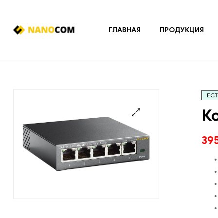
ГЛАВНАЯ
ПРОДУКЦИЯ
Nanocom
Системы
охранно-
пожарной
ЕСТ
сигнализации
и
Ко
контроля
доступа
🔍
39