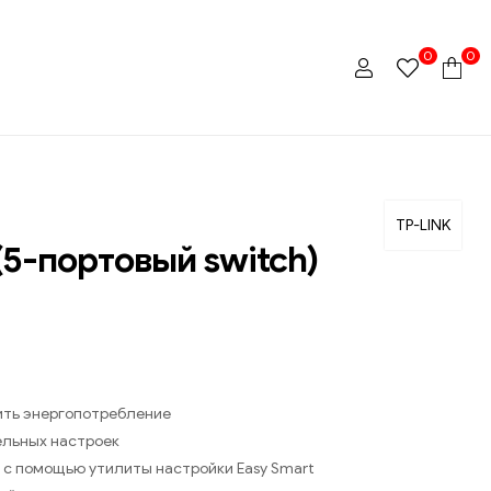
0
0
TP-LINK
(5-портовый switch)
ить энергопотребление
ельных настроек
 с помощью утилиты настройки Easy Smart