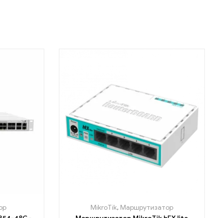
ор
MikroTik
,
Маршрутизатор