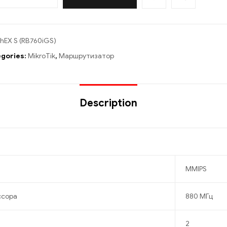
hEX S (RB760iGS)
gories:
MikroTik
,
Маршрутизатор
Description
MMIPS
ссора
880 МГц
2