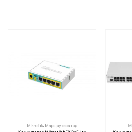
MikroTik
,
Маршрутизатор
M