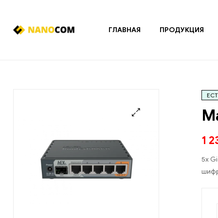
ГЛАВНАЯ
ПРОДУКЦИЯ
Nanocom
Системы
охранно-
пожарной
ЕСТ
сигнализации
и
Ма
контроля
доступа
🔍
1 
5x G
шифр