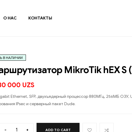
О НАС
КОНТАКТЫ
Ь В НАЛИЧИИ
ршрутизатор MikroTik hEX S 
230 000
UZS
igabit Ethernet, SFP, двухъядерный процессор 880МГц, 256МБ ОЗУ,
ования IPsec и серверный пакет Dude.
-
+
ADD TO CART