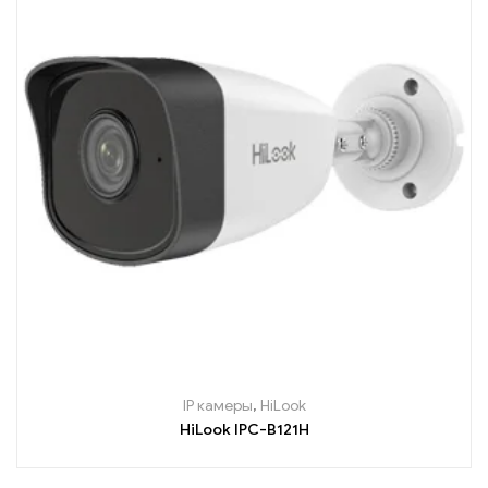
IP камеры
,
HiLook
HiLook IPC-B121H