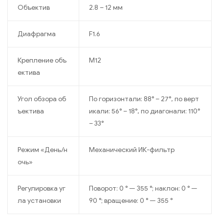
Объектив
2.8 – 12 мм
Диафрагма
F1.6
Крепление объ
M12
ектива
Угол обзора об
По горизонтали: 88° – 27°, по верт
ъектива
икали: 56° – 18°, по диагонали: 110°
– 33°
Режим «День/н
Механический ИК-фильтр
очь»
Регулировка уг
Поворот: 0 ° — 355 °; наклон: 0 ° —
ла установки
90 °; вращение: 0 ° — 355 °