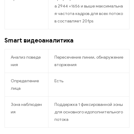
а 2944 ×1656 и выше максимальна
я частота кадров для всех потоко
в составляет 20fps
Smart видеоаналитика
Анализ поведе
Пересечение линии, обнаружение
ния
вторжения
Определение
Есть
лица
Зона наблюден
Поддержка 1 фиксированной зоны
ия
для основного идополнительного
потока