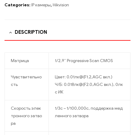
Categories:
IP камеры
,
Hikvision
DESCRIPTION
Матрица
1/2,9’’ Progressive Scan CMOS
Чувствительно
Цвет: 0.01лк@(F1.2,AGC вкл.)
сть
Ч/Б: 0.018лк@(F2.0,AGC вкл.), 0лк
с ИК
Скорость элек
1/3с ~ 1/100,000с, поддержка мед
тронного затво
ленного затвора
ра