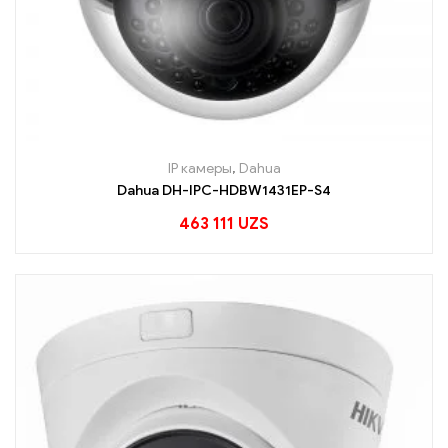
IP камеры
,
Dahua
Dahua DH-IPC-HDBW1431EP-S4
463 111
UZS