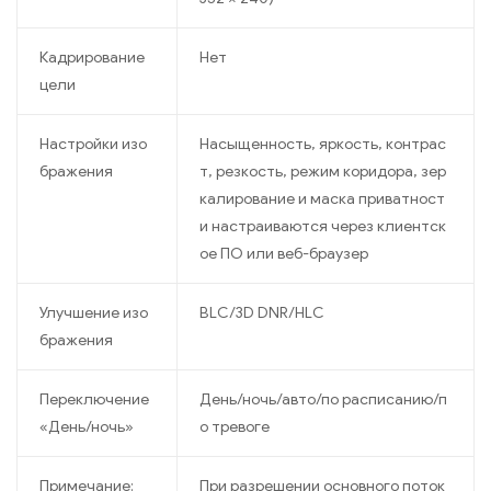
Кадрирование
Нет
цели
Настройки изо
Насыщенность, яркость, контрас
бражения
т, резкость, режим коридора, зер
калирование и маска приватност
и настраиваются через клиентск
ое ПО или веб-браузер
Улучшение изо
BLC/3D DNR/HLC
бражения
Переключение
День/ночь/авто/по расписанию/п
«День/ночь»
о тревоге
Примечание:
При разрешении основного поток