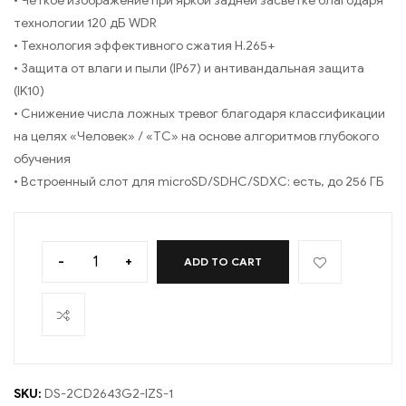
• Четкое изображение при яркой задней засветке благодаря
технологии 120 дБ WDR
• Технология эффективного сжатия H.265+
• Защита от влаги и пыли (IP67) и антивандальная защита
(IK10)
• Снижение числа ложных тревог благодаря классификации
на целях «Человек» / «ТС» на основе алгоритмов глубокого
обучения
• Встроенный слот для microSD/SDHC/SDXC: есть, до 256 ГБ
-
+
ADD TO CART
SKU:
DS-2CD2643G2-IZS-1