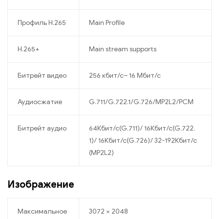
Профиль H.265
Main Profile
H.265+
Main stream supports
Битрейт видео
256 кбит/с– 16 Мбит/с
Аудиосжатие
G.711/G.722.1/G.726/MP2L2/PCM
Битрейт аудио
64Кбит/с(G.711)/ 16Кбит/с(G.722.
1)/ 16Кбит/с(G.726)/ 32-192Кбит/с
(MP2L2)
Изображение
Максимальное
3072 × 2048