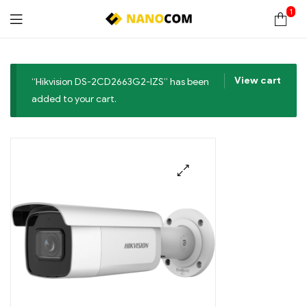
1
Nanocom
View cart
“Hikvision DS-2CD2663G2-IZS” has been
added to your cart.
🔍