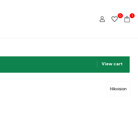
0
1
View cart
Hikvision