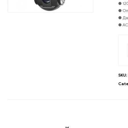
● 12
● Оп
● Да
● AC 
SKU:
Cate