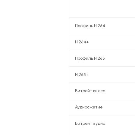
Профиль H.264
H.264+
Профиль H.265
H.265+
Битрейт видео
Аудиосжатие
Битрейт аудио