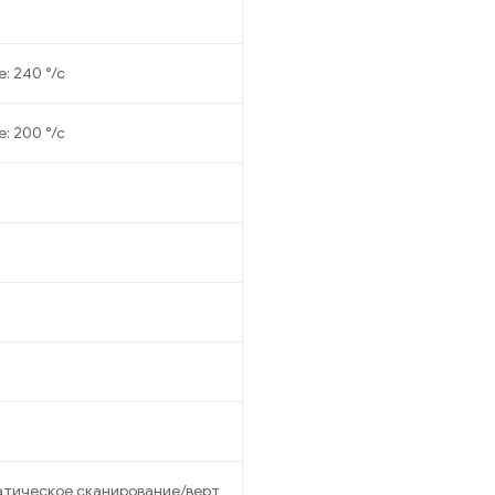
: 240 °/с
: 200 °/с
тическое сканирование/верт