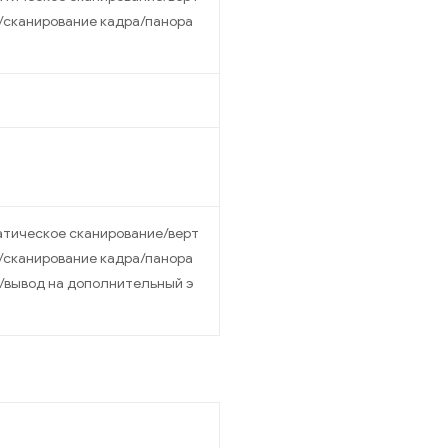
/сканирование кадра/панора
тическое сканирование/верт
/сканирование кадра/панора
/вывод на дополнительный э