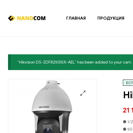
ГЛАВНАЯ
ПРОДУКЦИЯ
Nanocom
Системы
охранно-
пожарной
сигнализации
“Hikvision DS-2DF8250I5X-AEL” has been added to your cart.
и
контроля
доступа
ЕСТ
Hi
🔍
21 
● 1/
● 50 