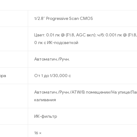
1/2.8’’ Progressive Scan CMOS
Цвет: 0.01 лк @ (F1.8, AGC вкл); ч/б: 0.001 лк @ (F1.
0 лк с ИК-подсветкой
Автоматич./Ручн.
ора
От 1 до 1/30,000 с
Автоматич./Ручн./ATW/В помещении/На улице/Ла
каливания
ИК-фильтр
16 ×