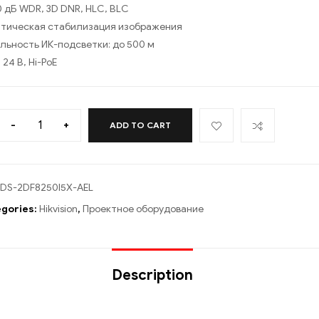
0 дБ WDR, 3D DNR, HLC, BLC
тическая стабилизация изображения
льность ИК-подсветки: до 500 м
24 В, Hi-PoE
-
+
ADD TO CART
DS-2DF8250I5X-AEL
gories:
Hikvision
,
Проектное оборудование
Description