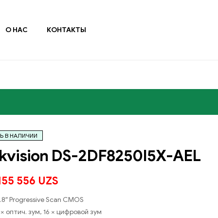
О НАС
КОНТАКТЫ
Ь В НАЛИЧИИ
kvision DS-2DF8250I5X-AEL
155 556
UZS
2.8″ Progressive Scan CMOS
× оптич. зум, 16 × цифровой зум