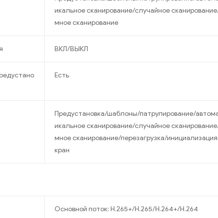
икальное сканирование/случайное сканирование
мное сканирование
я
ВКЛ/ВЫКЛ
предустано
Есть
Предустановка/шаблоны/патрулирование/автома
икальное сканирование/случайное сканирование
мное сканирование/перезагрузка/инициализация
кран
Основной поток: H.265+/H.265/H.264+/H.264