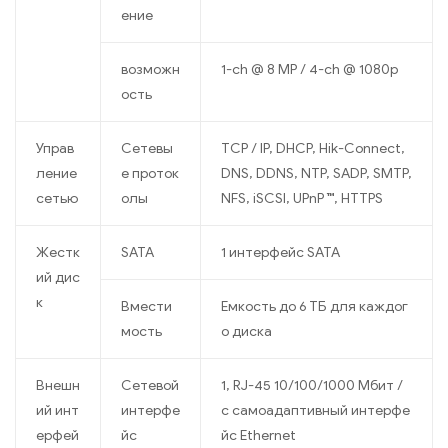
ение
возможн
1-ch @ 8 MP / 4-ch @ 1080p
ость
Управ
Сетевы
TCP / IP, DHCP, Hik-Connect,
ление
е проток
DNS, DDNS, NTP, SADP, SMTP,
сетью
олы
NFS, iSCSI, UPnP ™, HTTPS
Жестк
SATA
1 интерфейс SATA
ий дис
к
Вмести
Емкость до 6 ТБ для каждог
мость
о диска
Внешн
Сетевой
1, RJ-45 10/100/1000 Мбит /
ий инт
интерфе
с самоадаптивный интерфе
ерфей
йс
йс Ethernet