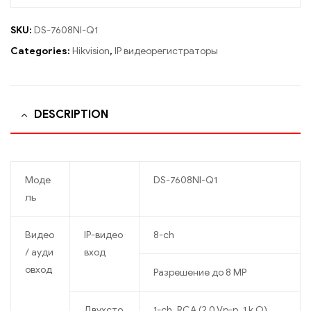
SKU:
DS-7608NI-Q1
Categories:
Hikvision
,
IP видеорегистраторы
DESCRIPTION
Моде
DS-7608NI-Q1
ль
Видео
IP-видео
8-ch
/ ауди
вход
овход
Разрешение до 8 MP
Двухсто
1-ch, RCA (2.0 Vp-p, 1 k Ω)