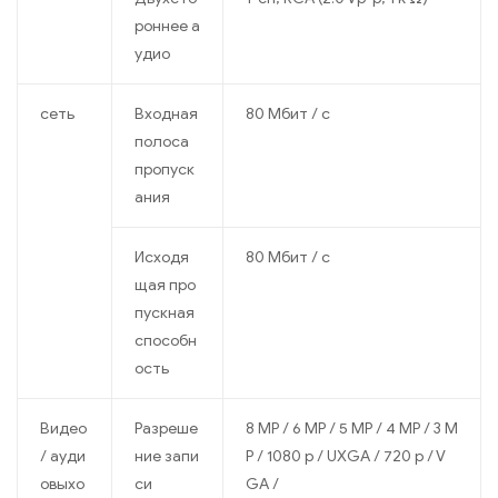
роннее а
удио
сеть
Входная
80 Мбит / с
полоса
пропуск
ания
Исходя
80 Мбит / с
щая про
пускная
способн
ость
Видео
Разреше
8 MP / 6 MP / 5 MP / 4 MP / 3 M
/ ауди
ние запи
P / 1080 p / UXGA / 720 p / V
овыхо
си
GA /