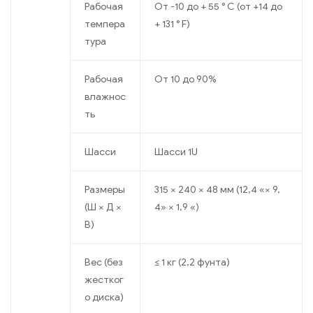
Рабочая
От -10 до + 55 ° C (от +14 до
темпера
+ 131 ° F)
тура
Рабочая
От 10 до 90%
влажнос
ть
Шасси
Шасси 1U
Размеры
315 × 240 × 48 мм (12,4 «× 9,
(Ш × Д ×
4» × 1,9 «)
В)
Вес (без
≤ 1 кг (2,2 фунта)
жестког
о диска)