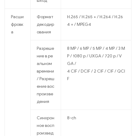
ыход
Расши
Формат
H.265 / H.265 + / H.264 / H.26
фровк
декодир
4 + / MPEG4
а
ования
Разреше
8 MP / 6 MP / 5 MP / 4 MP / 3 M
ние в ре
P / 1080 p / UXGA / 720 p / V
альном
GA /
времени
4 CIF / DCIF / 2 CIF / CIF / QCI
/ Разреш
F
ение вос
произве
дения
Синхрон
8-ch
ное восп
роизвед