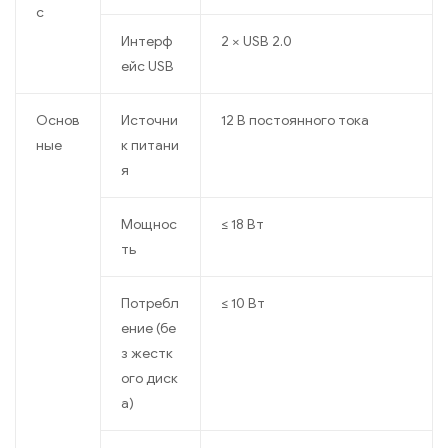
с
Интерф
2 × USB 2.0
ейс USB
Основ
Источни
12 В постоянного тока
ные
к питани
я
Мощнос
≤ 18 Вт
ть
Потребл
≤ 10 Вт
ение (бе
з жестк
ого диск
а)