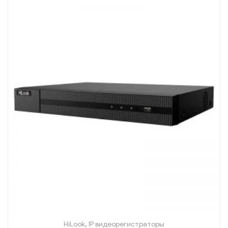
HiLook
,
IP видеорегистраторы