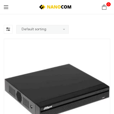
0
Nanocom