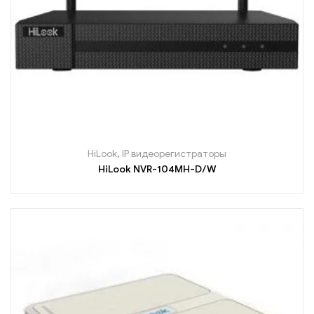
HiLook
,
IP видеорегистраторы
HiLook NVR-104MH-D/W