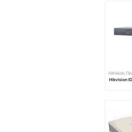
Hikvision
,
Про
Hikvision 