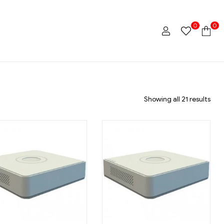
0
0
Showing all 21 results