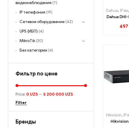
видеонаблюдения
(7)
Dahua
,
IP в
IP телефония
(19)
Dahua DHI
Сетевое оборудование
(42)
497
UPS (ИБП)
(4)
MikroTik
(30)
Без категории
(4)
Фильтр по цене
Price:
0 UZS
—
5 200 000 UZS
Filter
Hikvision
,
IP 
Бренды
Hikvisio