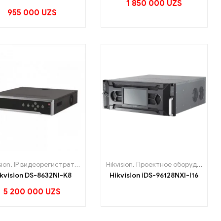
1 850 000
UZS
955 000
UZS
sion
,
IP видеорегистраторы
Hikvision
,
Проектное оборудование
kvision DS-8632NI-K8
Hikvision iDS-96128NXI-I16
5 200 000
UZS