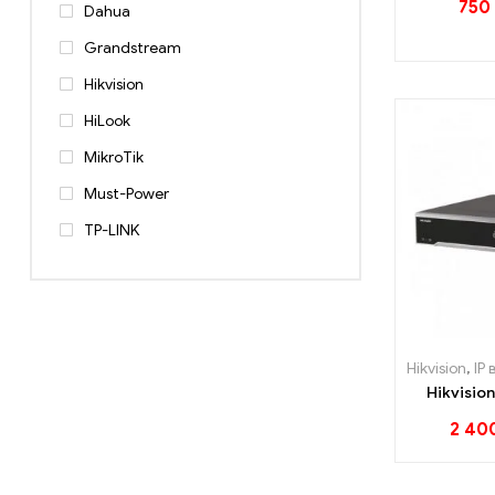
750
Dahua
Grandstream
Hikvision
HiLook
MikroTik
Must-Power
TP-LINK
Hikvision
,
IP 
Hikvisio
2 40