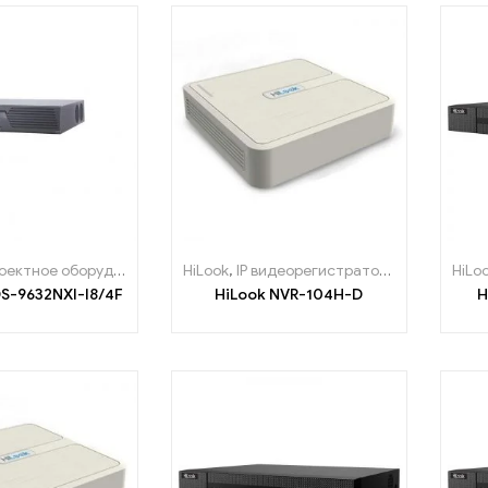
ектное оборудование
HiLook
,
IP видеорегистраторы
HiLo
iDS-9632NXI-I8/4F
HiLook NVR-104H-D
H