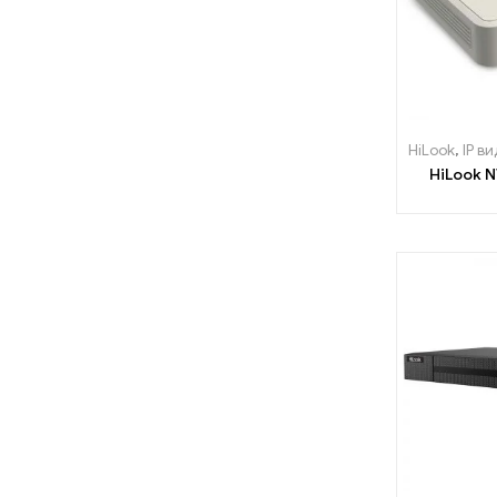
HiLook
,
IP в
HiLook 