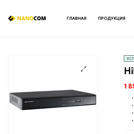
ГЛАВНАЯ
ПРОДУКЦИЯ
Nanocom
Системы
охранно-
пожарной
ЕСТ
сигнализации
и
Hi
контроля
доступа
🔍
1 