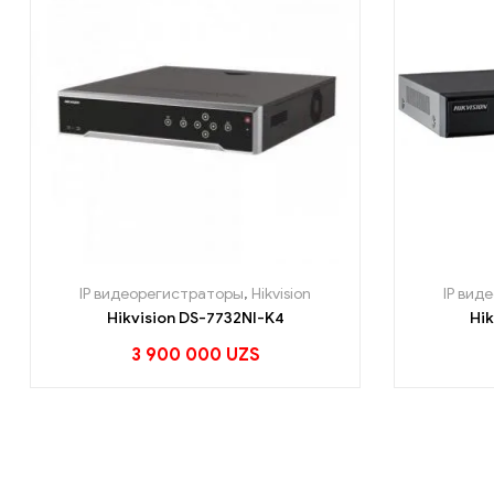
IP видеорегистраторы
,
Hikvision
IP вид
Hikvision DS-7732NI-K4
Hi
3 900 000
UZS