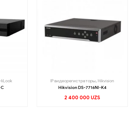
HiLook
IP видеорегистраторы
,
Hikvision
-C
Hikvision DS-7716NI-K4
2 400 000
UZS