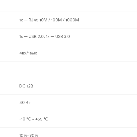
1х — RJ45 10M / 100M / 1000M
1х — USB 2.0, 1x — USB 3.0
4вх/1вых
DC 12В
40 Вт
-10 °C ~ +55 °C
10%~90%