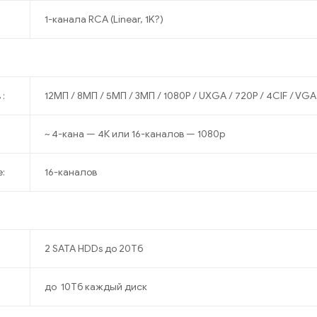
1-канала RCA (Linear, 1K?)
:
12МП / 8МП / 5МП / 3МП / 1080P / UXGA / 720P / 4CIF / VGA /
~ 4-кана — 4К или 16-каналов — 1080p
:
16-каналов
2 SATA HDDs до 20Тб
до 10Tб каждый диск