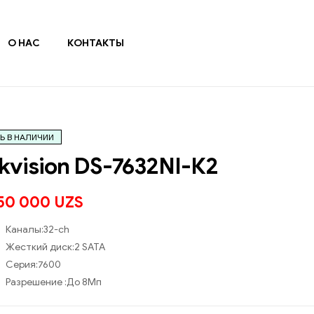
О НАС
КОНТАКТЫ
Ь В НАЛИЧИИ
kvision DS-7632NI-К2
850 000
UZS
Каналы:
32-ch
Жесткий диск:
2 SATA
Серия:
7600
Разрешение :
До 8Мп