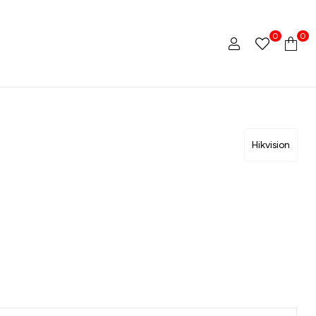
0
0
Hikvision