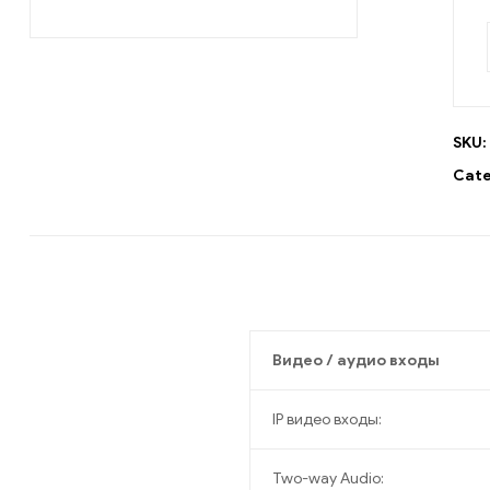
SKU:
Cate
Видео / аудио входы
IP видео входы:
Two-way Audio: