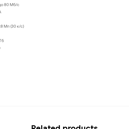
до 80 Mб/с
A
4
 Мп (30 к/с)
Тб
)
Related products