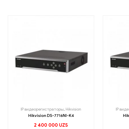
IP видеорегистраторы
,
Hikvision
IP вид
Hikvision DS-7716NI-K4
Hi
2 400 000
UZS