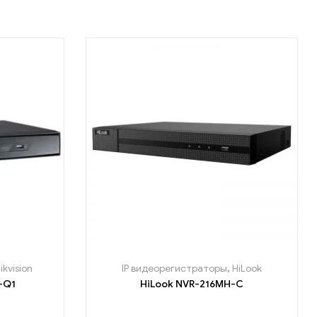
ikvision
IP видеорегистраторы
,
HiLook
-Q1
HiLook NVR-216MH-C