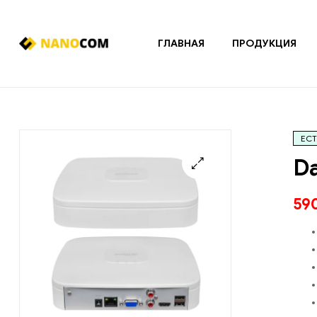
ГЛАВНАЯ
ПРОДУКЦИЯ
Nanocom
Системы
охранно-
пожарной
ЕСТ
сигнализации
и
D
контроля
доступа
🔍
59