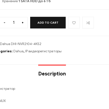
Хранение
1 SATA HDD до 6 Тб
-
+
ADD TO CART
Dahua DHI-NVR2104-4KS2
gories:
Dahua
,
IP видеорегистраторы
Description
гистратор
INUX