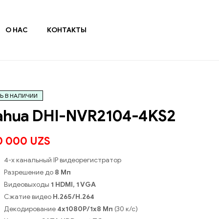
О НАС
КОНТАКТЫ
Ь В НАЛИЧИИ
ahua DHI-NVR2104-4KS2
0 000
UZS
4-х канальный IP видеорегистратор
Разрешение до
8 Мп
Видеовыходы
1 HDMI, 1 VGA
Сжатие видео
H.265/H.264
Декодирование
4х1080Р/1х8 Мп
(30 к/с)