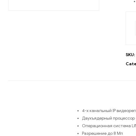
SKU:
Cate
4-х канальный IP видеоре
Двухъядерный процессор
Операционная система L
Разрешение до 8 Мп