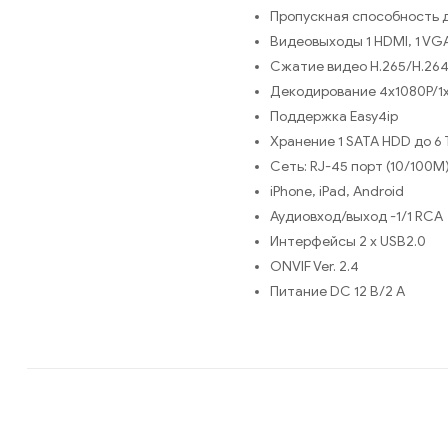
Пропускная способность 
Видеовыходы 1 HDMI, 1 VG
Сжатие видео H.265/H.26
Декодирование 4х1080Р/1х8
Поддержка Easy4ip
Хранение 1 SATA HDD до 6 
Сеть: RJ-45 порт (10/100M
iPhone, iPad, Android
Аудиовход/выход -1/1 RCA
Интерфейсы 2 х USB2.0
ONVIF Ver. 2.4
Питание DC 12 В/2 А