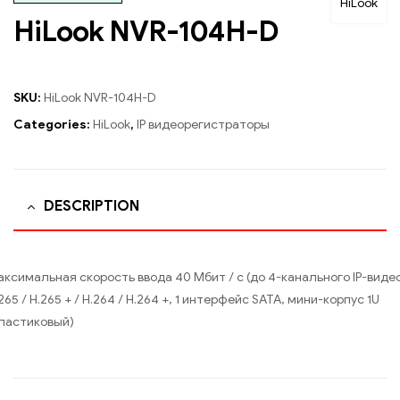
HiLook
HiLook NVR-104H-D
SKU:
HiLook NVR-104H-D
Categories:
HiLook
,
IP видеорегистраторы
DESCRIPTION
ксимальная скорость ввода 40 Мбит / с (до 4-канального IP-видео
265 / H.265 + / H.264 / H.264 +, 1 интерфейс SATA, мини-корпус 1U
пластиковый)