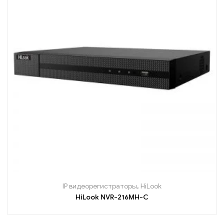
IP видеорегистраторы
,
HiLook
HiLook NVR-216MH-C