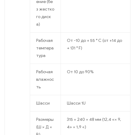
ение (бе
з жестко
го диск
а)
Рабочая
От -10 до + 55 ° C (от +14 до
темпера
+ 131 ° F)
тура
Рабочая
От 10 до 90%
влажнос
ть
Шасси
Шасси 1U
Размеры
315 × 240 × 48 мм (12,4 «× 9,
(Ш × Д ×
4» × 1,9 «)
В)