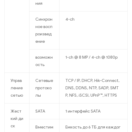
ния
Синхрон
4-ch
ное восп
роизвед
ение
возможн
1-ch @ 8 MP / 4-ch @ 1080p
ость
Управ
Сетевые
TCP / IP, DHCP, Hik-Connect,
ление
протоко
DNS, DDNS, NTP, SADP, SMT
сетью
лы
P, NFS, iSCSI, UPnP ™, HTTPS
Жест
SATA
1 интерфейс SATA
кий ди
ск
Вместим
Емкость до 6 ТБ для каждог