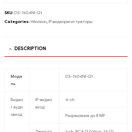
SKU:
DS-7604NI-Q1
Categories:
Hikvision
,
IP видеорегистраторы
DESCRIPTION
Моде
DS-7604NI-Q1
ль
Видео
IP-видео
4-ch
/ ауди
вход
овход
Разрешение до 8 MP
Двухсто
1-ch, RCA (2.0 Vp-p, 1 k Ω)