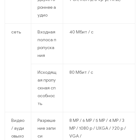
роннее а
удио
сеть
Входная
40 Мбит / с
полоса п
ропуска
ния
Исходящ
80 Мбит / с
ая пропу
скная сп
особнос
ть
Видео
Разреше
8 MP / 6 MP / 5 MP / 4 MP / 3
/ ауди
ние запи
MP / 1080 p / UXGA / 720 p /
овыхо
си
VGA /