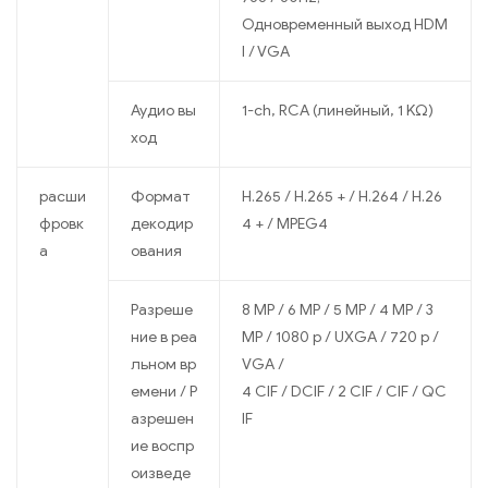
Одновременный выход HDM
I / VGA
Аудио вы
1-ch, RCA (линейный, 1 KΩ)
ход
расши
Формат
H.265 / H.265 + / H.264 / H.26
фровк
декодир
4 + / MPEG4
а
ования
Разреше
8 MP / 6 MP / 5 MP / 4 MP / 3
ние в реа
MP / 1080 p / UXGA / 720 p /
льном вр
VGA /
емени / Р
4 CIF / DCIF / 2 CIF / CIF / QC
азрешен
IF
ие воспр
оизведе