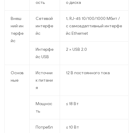
ость
о диска
Внеш
Сетевой
1, RJ-45 10/100/1000 Мбит /
ний ин
интерфе
с самоадаптивный интерфе
терфе
йс
йс Ethernet
йс
Интерфе
2 × USB 2.0
йс USB
Основ
Источни
12 В постоянного тока
ные
к питани
я
Мощнос
≤ 18 Вт
ть
Потребл
≤ 10 Вт