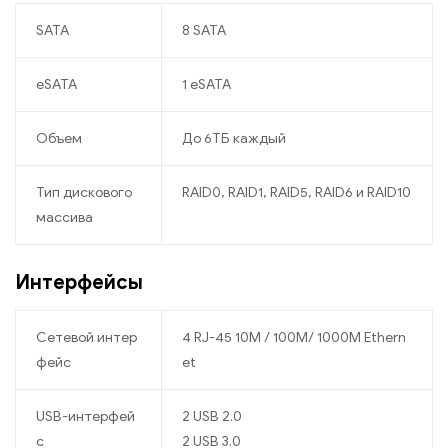
SATA
8 SATA
eSATA
1 eSATA
Объем
До 6ТБ каждый
Тип дискового
RAID0, RAID1, RAID5, RAID6 и RAID10
массива
Интерфейсы
Сетевой интер
4 RJ-45 10M / 100M/ 1000М Ethern
фейс
et
USB-интерфей
2 USB 2.0
с
2 USB 3.0