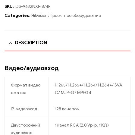
SKU:
iDS-9632NXI-I8/4F
Categories:
Hikvision
,
Проектное оборудование
DESCRIPTION
Видео/аудиовход
Формат видео
H.265/ H.265+/ H.264/ H.264+/ SVA
сжатия
C/ MJPEG/ MPEG4
IP-видеовход
128 каналов
Двусторонний
1 канал RCA (2.0 Vp-p, 1 KΩ)
аудиовход