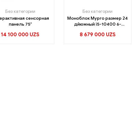
Без категории
Без категории
ерактивная сенсорная
Моноблок Mypro размер 24
панель 75″
дйюмный i5-10400 6-
ядерный 12-поток ssd 120гб
14 100 000
UZS
8 679 000
UZS
жёсткий диск 1000гб ОЗУ
8гб в комплекте клавятура
миш