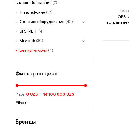
видеонаблюдения
(7)
Без 
IP телефония
(19)
OPS-
Сетевое оборудование
(42)
встраиваем
по
UPS (ИБП)
(4)
MikroTik
(30)
Без категории
(4)
Фильтр по цене
Price:
0 UZS
—
14 100 000 UZS
Filter
Бренды