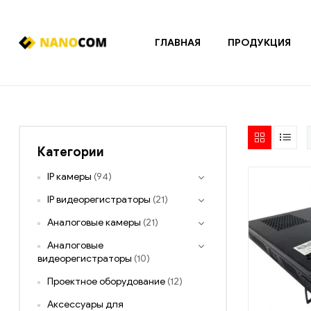
ГЛАВНАЯ
ПРОДУКЦИЯ
Nanocom
Системы
охранно-
пожарной
сигнализации
Категории
и
контроля
IP камеры
(94)
доступа
IP видеорегистраторы
(21)
Аналоговые камеры
(21)
Аналоговые
видеорегистраторы
(10)
Проектное оборудование
(12)
Аксессуары для