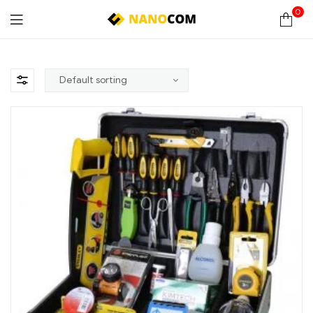
0
Nanocom