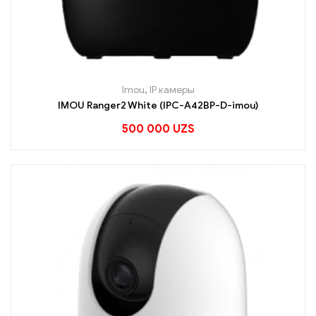
Imou
,
IP камеры
IMOU Ranger2 White (IPC-A42BP-D-imou)
500 000
UZS