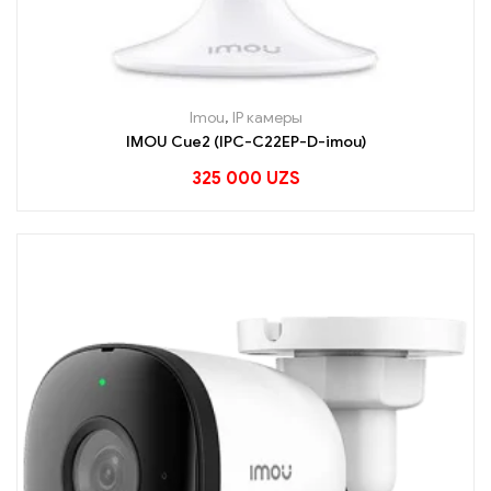
Imou
,
IP камеры
IMOU Cue2 (IPC-C22EP-D-imou)
325 000
UZS