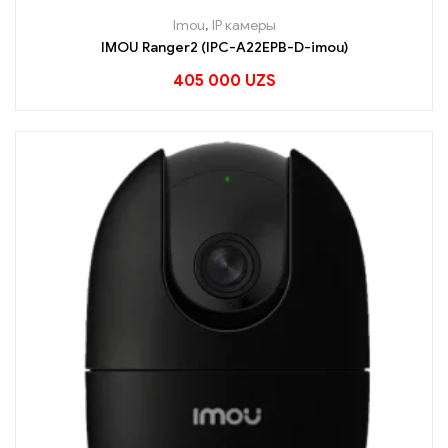
Imou
,
IP камеры
IMOU Ranger2 (IPC-A22EPB-D-imou)
405 000
UZS