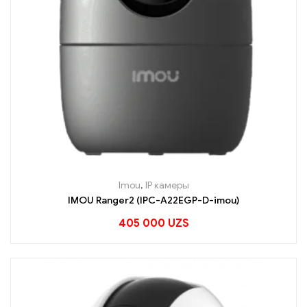
Imou
,
IP камеры
IMOU Ranger2 (IPC-A22EGP-D-imou)
405 000
UZS