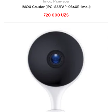
Imou
,
IP камеры
IMOU Crusier (IPC-S22FAP-0360B-imou)
720 000
UZS