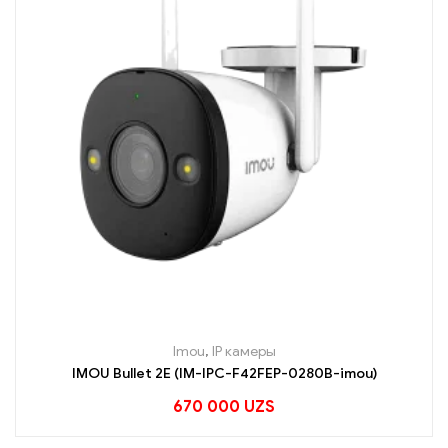
Imou
,
IP камеры
IMOU Bullet 2E (IM-IPC-F42FEP-0280B-imou)
670 000
UZS