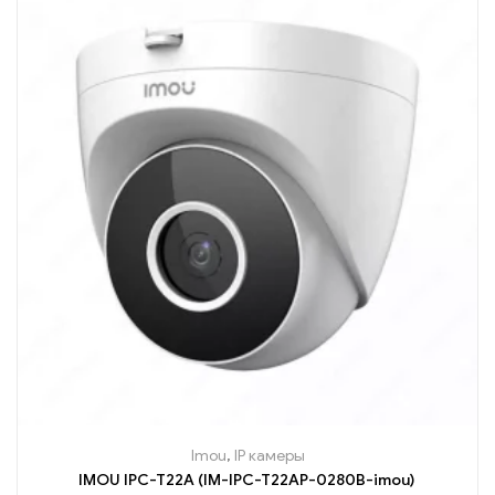
Imou
,
IP камеры
IMOU IPC-T22A (IM-IPC-T22AP-0280B-imou)