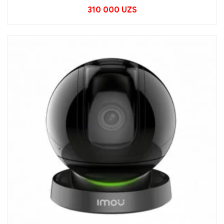
310 000
UZS