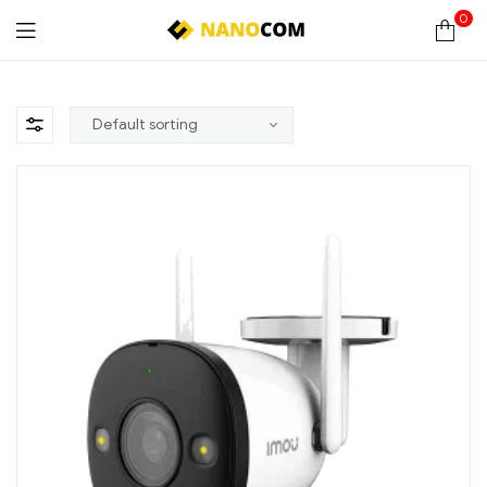
0
Nanocom