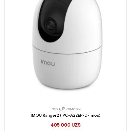
Imou
,
IP камеры
IMOU Ranger2 (IPC-A22EP-D-imou)
405 000
UZS