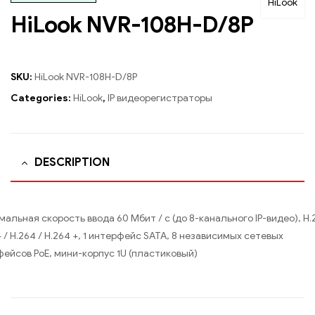
HiLook
HiLook NVR-108H-D/8P
SKU:
HiLook NVR-108H-D/8P
Categories:
HiLook
,
IP видеорегистраторы
DESCRIPTION
альная скорость ввода 60 Мбит / с (до 8-канального IP-видео), H.
+ / H.264 / H.264 +, 1 интерфейс SATA, 8 независимых сетевых
ейсов PoE, мини-корпус 1U (пластиковый)