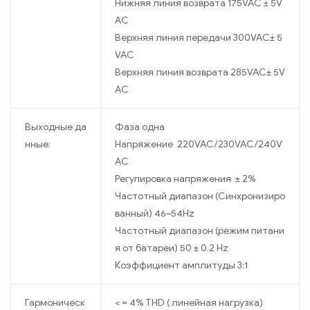
Нижняя линия возврата 175VAC ± 5V
AC
Верхняя линия передачи 300VAC± 5
VAC
Верхняя линия возврата 285VAC± 5V
AC
Выходные да
Фаза одна
нные:
Напряжение 220VAC/230VAC/240V
AC
Регулировка напряжения ± 2%
Частотный диапазон (Синхронизиро
ванный) 46~54Hz
Частотный диапазон (режим питани
я от батареи) 50 ± 0.2 Hz
Коэффициент амплитуды 3:1
Гармоническ
< = 4% THD ( линейная нагрузка)