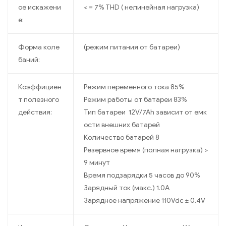
ое искажени
< = 7% THD ( нелинейная нагрузка)
е:
Форма коле
(режим питания от батареи)
баний:
Коэффициен
Режим переменного тока 85%
т полезного
Режим работы от батареи 83%
действия:
Тип батареи 12V/7Ah зависит от емк
ости внешних батарей
Количество батарей 8
Резервное время (полная нагрузка) >
9 минут
Время подзарядки 5 часов до 90%
Зарядный ток (макс.) 1.0A
Зарядное напряжение 110Vdc ± 0.4V