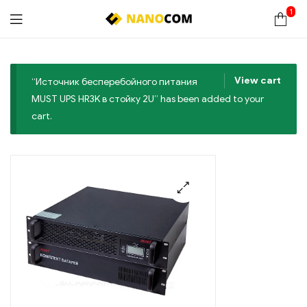
1
Nanocom
View cart
“Источник бесперебойного питания
MUST UPS HR3K в стойку 2U” has been added to your
cart.
🔍