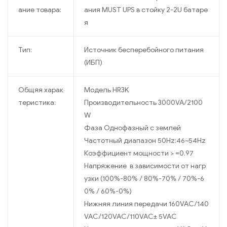
ание товара:
ания MUST UPS в стойку 2-2U батаре
я
Тип:
Иcточник бесперебойного питания
(ИБП)
Общяя харак
Модель HR3K
теристика:
Производительность 3000VA/2100
W
Фаза Однофазный с землей
Частотный диапазон 50Hz:46~54Hz
Коэффициент мощности > =0.97
Напряжение в зависимости от нагр
узки (100%-80% / 80%-70% / 70%-6
0% / 60%-0%)
Нижняя линия передачи 160VAC/140
VAC/120VAC/110VAC± 5VAC