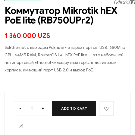
Коммутатор Mikrotik hEX
PoE lite (RB750UPr2)
1 360 000
UZS
5xEthernet с выходом PoE для четырех портов, USB, 650МГц
CPU, 64МБ RAM, RouterOS L4. hEX PoE lite — это небольшой
пятипортовый Ethernet-маршрутизатор в пластиковом
корпусе, имеющий порт USB 2.0 и выход PoE.
-
+
ADD TO CART