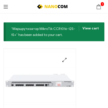
1
Nanocom
View cart
“Маршрутизатор MikroTik CCR1016-12S-
1S+” has been added to your cart.
🔍