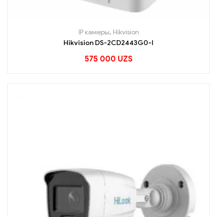
IP камеры
,
Hikvision
Hikvision DS-2CD2443G0-I
575 000
UZS