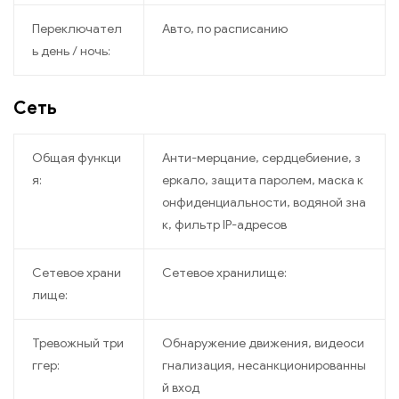
Переключател
Авто, по расписанию
ь день / ночь:
Сеть
Общая функци
Анти-мерцание, сердцебиение, з
я:
еркало, защита паролем, маска к
онфиденциальности, водяной зна
к, фильтр IP-адресов
Сетевое храни
Сетевое хранилище:
лище:
Тревожный три
Обнаружение движения, видеоси
ггер:
гнализация, несанкционированны
й вход