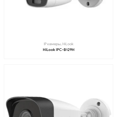
IP камеры
,
HiLook
HiLook IPC-B129H