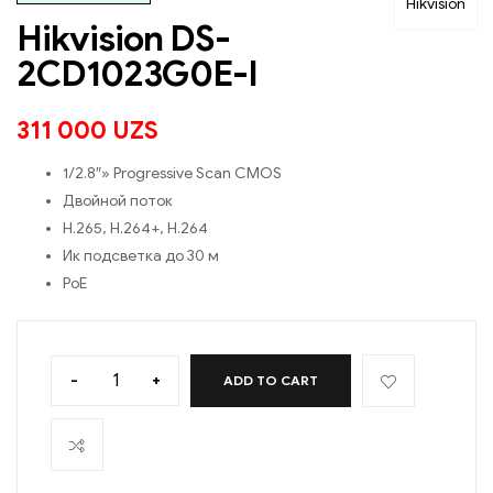
Hikvision
Hikvision DS-
2CD1023G0E-I
311 000
UZS
1/2.8″» Progressive Scan CMOS
Двойной поток
H.265, H.264+, H.264
Ик подсветка до 30 м
PoE
-
+
ADD TO CART