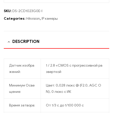
SKU:
DS-2CD1023G0E-I
Categories:
Hikvision
,
IP камеры
DESCRIPTION
Датчик изобра
1 / 2.8 «CMOS с прогрессивной ра
жений:
зверткой
Минимум Осве
Цвет: 0,028 люкс @ (F2.0, AGC O
щение:
N), 0 люкс с ИК
Время затвора:
От 1/3 с до 1/100 000 с