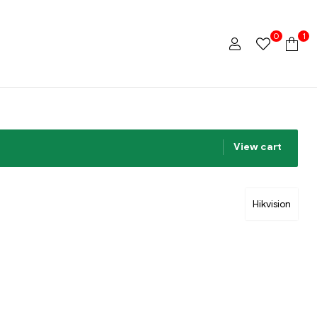
0
1
View cart
Hikvision