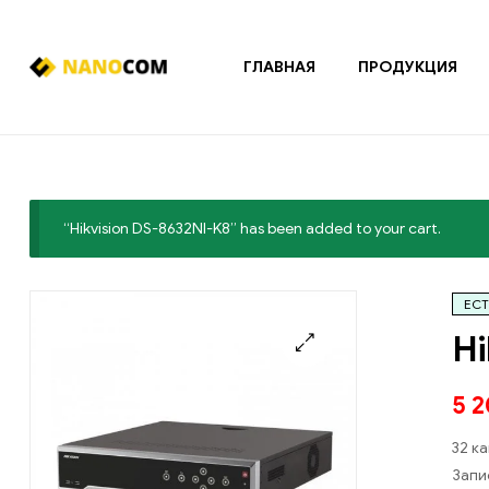
ГЛАВНАЯ
ПРОДУКЦИЯ
Nanocom
Системы
охранно-
пожарной
сигнализации
“Hikvision DS-8632NI-K8” has been added to your cart.
и
контроля
доступа
ЕСТ
Hi
🔍
5 
32 к
Запи