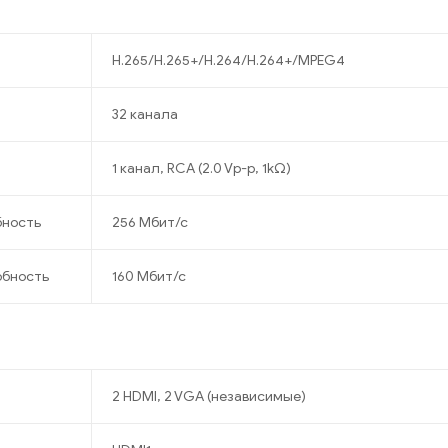
H.265/H.265+/H.264/H.264+/MPEG4
32 канала
1 канал, RCA (2.0 Vp-p, 1kΩ)
бность
256 Мбит/с
обность
160 Мбит/с
2 HDMI, 2 VGA (независимые)