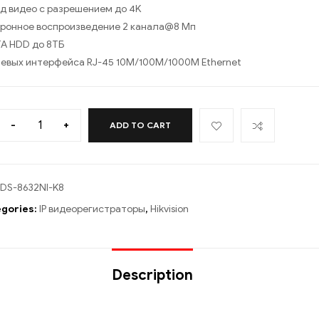
д видео с разрешением до 4K
ронное воспроизведение 2 канала@8 Мп
TA HDD до 8ТБ
тевых интерфейса RJ-45 10M/100M/1000M Ethernet
-
+
ADD TO CART
DS-8632NI-K8
gories:
IP видеорегистраторы
,
Hikvision
Description