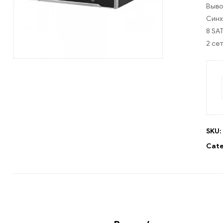
Выво
Синх
8 SA
2 се
SKU:
Cate