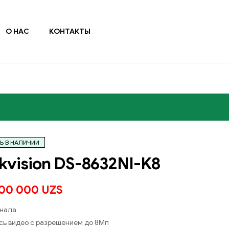
О НАС
КОНТАКТЫ
Ь В НАЛИЧИИ
kvision DS-8632NI-K8
200 000
UZS
анала
сь видео с разрешением до 8Мп