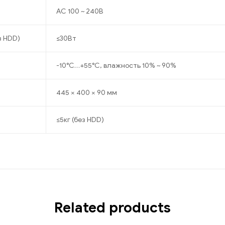
AC 100 ~ 240В
з HDD)
≤30Вт
-10°C…+55°C, влажность 10% ~ 90%
445 × 400 × 90 мм
≤5кг (без HDD)
Related products