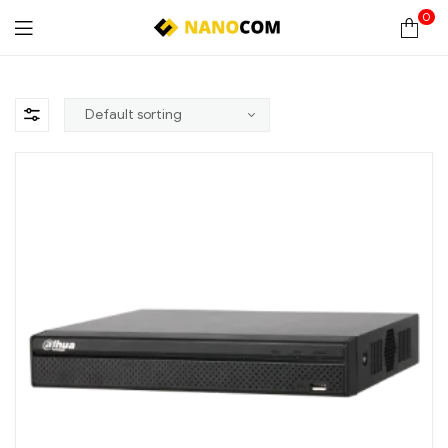
0
Nanocom