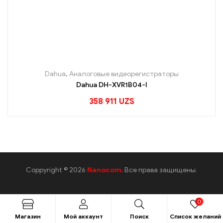
Dahua
,
Аналоговые видеорегистраторы
Dahua DH-XVR1B04-I
358 911
UZS
Coppyright © 2026
Nanocom
. Все права защищены.
0
Магазин
Мой аккаунт
Поиск
Список желаний