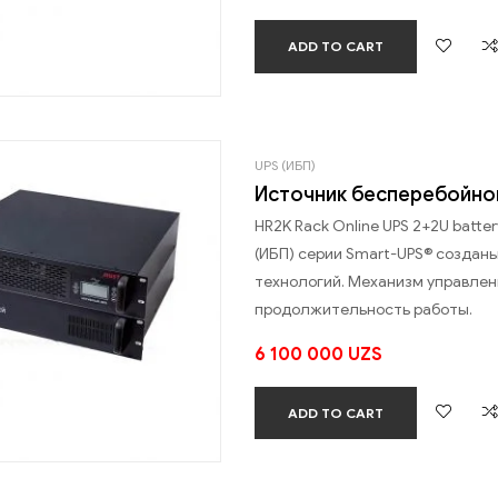
ADD TO CART
UPS (ИБП)
Источник бесперебойног
HR2K Rack Online UPS 2+2U batt
(ИБП) серии Smart-UPS® создан
технологий. Механизм управлен
продолжительность работы.
6 100 000
UZS
ADD TO CART