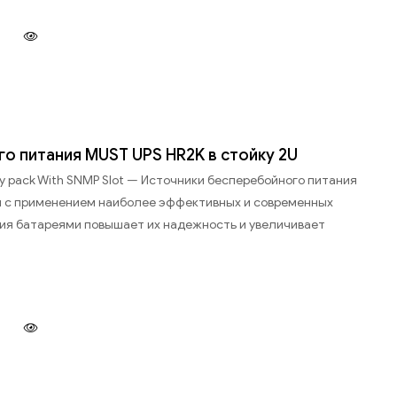
о питания MUST UPS HR2K в стойку 2U
ery pack With SNMP Slot — Иcточники бесперебойного питания
ы с применением наиболее эффективных и современных
ия батареями повышает их надежность и увеличивает