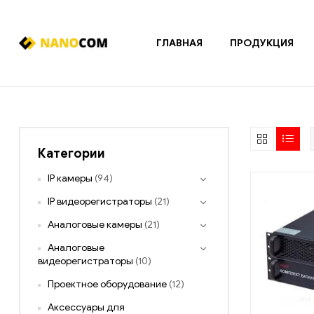
ГЛАВНАЯ
ПРОДУКЦИЯ
Nanocom
Системы
охранно-
пожарной
сигнализации
Категории
и
контроля
IP камеры
(94)
доступа
IP видеорегистраторы
(21)
Аналоговые камеры
(21)
Аналоговые
видеорегистраторы
(10)
Проектное оборудование
(12)
Аксессуары для