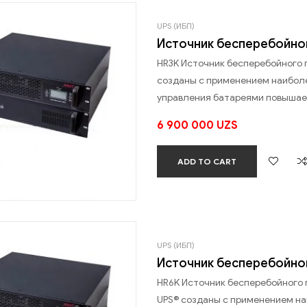
UPS (ИБП)
Источник бесперебойног
HR3K Источник бесперебойного 
созданы с применением наибол
управления батареями повышае
6 900 000
UZS
ADD TO CART
UPS (ИБП)
Источник бесперебойног
HR6K Источник бесперебойного п
UPS® созданы с применением н