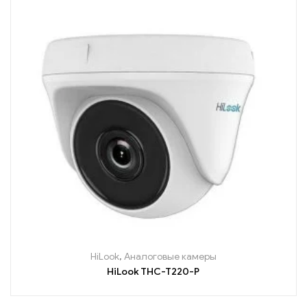
HiLook
,
Аналоговые камеры
HiLook THC-T220-P