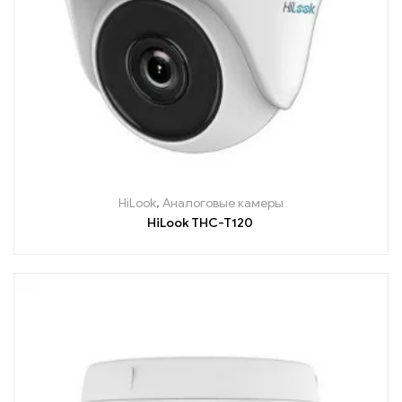
HiLook
,
Аналоговые камеры
HiLook THC-T120