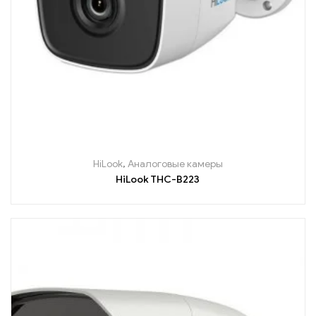
HiLook
,
Аналоговые камеры
HiLook THC-B223