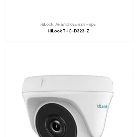
HiLook
,
Аналоговые камеры
HiLook THC-D323-Z