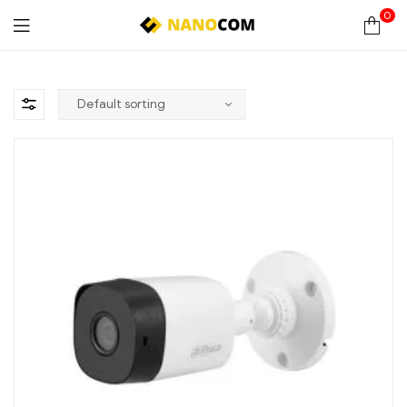
0
Nanocom