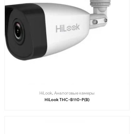
HiLook
,
Аналоговые камеры
HiLook THC-B110-P(B)