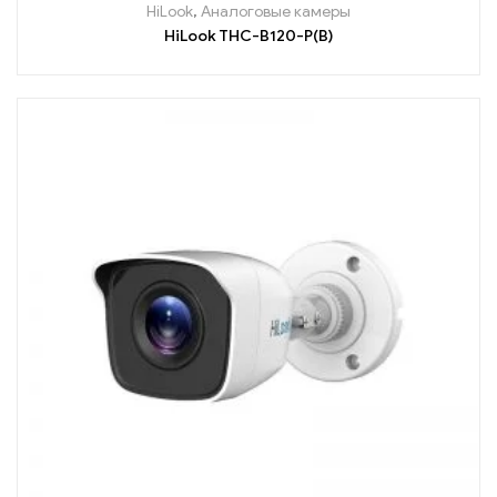
HiLook
,
Аналоговые камеры
HiLook THC-B120-P(B)