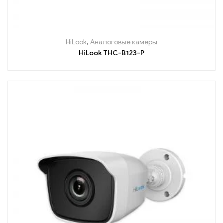
HiLook
,
Аналоговые камеры
HiLook THC-B123-P