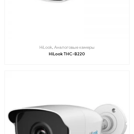
HiLook
,
Аналоговые камеры
HiLook THC-B220