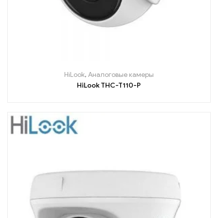
HiLook
,
Аналоговые камеры
HiLook THC-T110-P