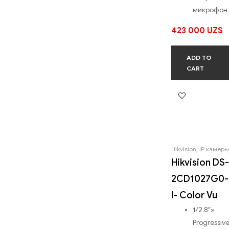
микрофон
423 000
UZS
ADD TO
CART
Hikvision
,
IP камеры
Hikvision DS-
2CD1027G0-
I- Color Vu
1/2.8″»
Progressiv