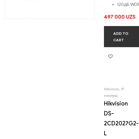
120дБ WD
497 000
UZS
ADD TO
CART
Hikvision
,
IP
камеры
Hikvision
DS-
2CD2027G2-
L