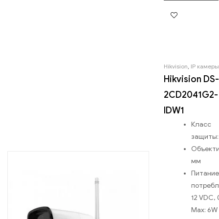
Hikvision
,
IP камеры
Hikvision DS-
2CD2041G2-
IDW1
Класс
защиты: 
Объектив
мм
Питание
потребл
12 VDC, 
Max: 6W