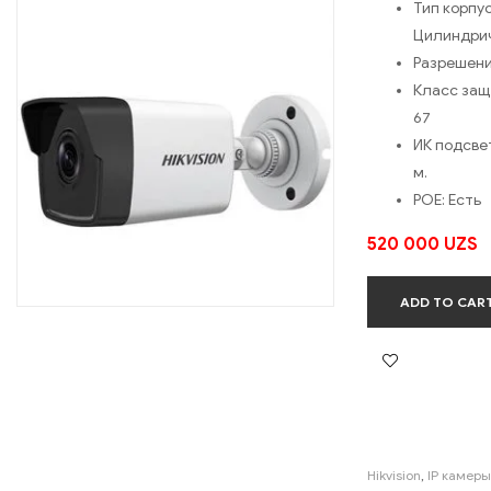
Тип корпус
Цилиндри
Разрешени
Класс за
67
ИК подсве
м.
POE:
Есть
520 000
UZS
ADD TO CAR
Hikvision
,
IP камеры