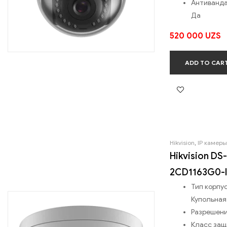
Антиванда
Да
520 000
UZS
ADD TO CAR
Hikvision
,
IP камеры
Hikvision DS-
2CD1163G0-I
Тип корпус
Купольная
Разрешени
Класс за