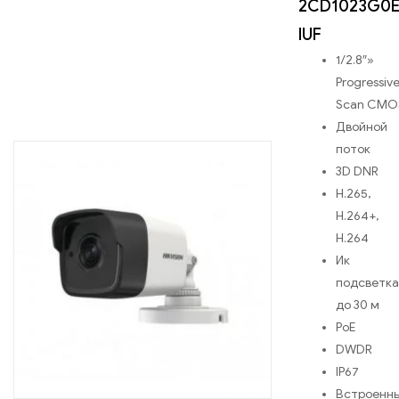
2CD1023G0E
IUF
1/2.8″»
Progressiv
Scan CMO
Двойной
поток
3D DNR
H.265,
H.264+,
H.264
Ик
подсветка
до 30 м
PoE
DWDR
IP67
Встроенн