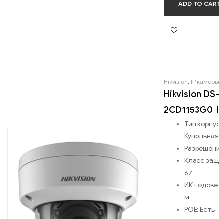
ADD TO CAR
Hikvision
,
IP камеры
Hikvision DS-
2CD1153G0-I
Тип корпус
Купольная
Разрешен
Класс за
67
ИК подсве
м.
POE:
Есть