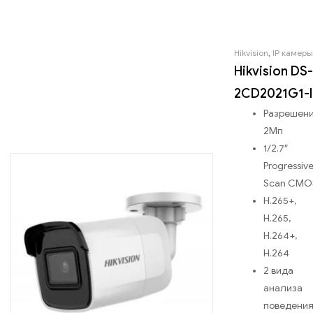
Hikvision
,
IP камеры
Hikvision DS-
2CD2021G1-I
Разрешен
2Мп
1/2.7″
Progressiv
Scan CMO
H.265+,
H.265,
H.264+,
H.264
2 вида
анализа
поведени