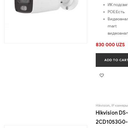
ИК подсве
POE:
Есть
Видеоанал
mart
видеоана
830 000
UZS
ADD TO CAR
Hikvision
,
IP камеры
Hikvision DS-
2CD1053G0-