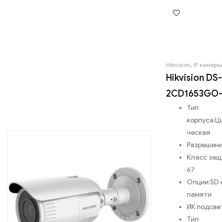
Hikvision
,
IP камеры
Hikvision DS-
2CD1653GO-
Тип
корпуса:
Ц
ческая
Разрешени
Класс защ
67
Опции:
SD 
памяти
ИК подсве
Тип