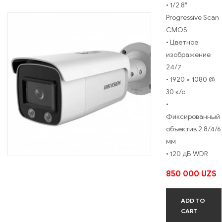
• 1/2.8″
Progressive Scan
CMOS
• Цветное
изображение
24/7
• 1920 × 1080 @
30 к/с
•
Фиксированный
объектив 2.8/4/6
мм
• 120 дБ WDR
850 000
UZS
ADD TO
CART