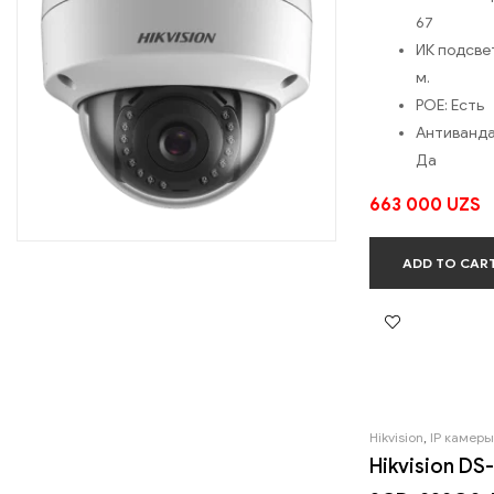
67
ИК подсве
м.
POE:
Есть
Антиванда
Да
663 000
UZS
ADD TO CAR
Hikvision
,
IP камеры
Hikvision DS-