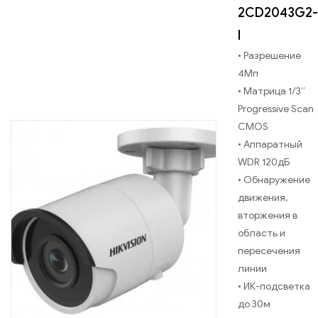
2CD2043G2-
I
• Разрешение
4Мп
• Матрица 1/3’’
Progressive Scan
CMOS
• Аппаратный
WDR 120дБ
• Обнаружение
движения,
вторжения в
область и
пересечения
линии
• ИК-подсветка
до 30м