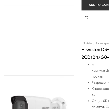
ADD TO CAR
Hikvision
,
IP камеры
Hikvision DS-
2CD1047G0-
ип
корпуса:
Ц
ческая
Разрешени
Класс защ
67
Опции:
SD 
памяти, Co