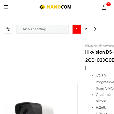
0
Nanocom
1
2
Hikvision
,
IP камеры
Hikvision DS-
2CD1023G0E
I
1/2.8″»
Progressiv
Scan CMO
Двойной
поток
H.265,
H.264+,