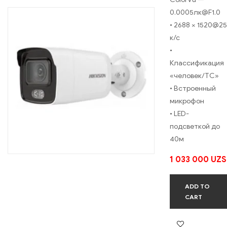
0.0005лк@F1.0
• 2688 × 1520@25
к/с
•
Классификация
«человек/ТС»
• Встроенный
микрофон
• LED-
подсветкой до
40м
1 033 000
UZS
ADD TO
CART