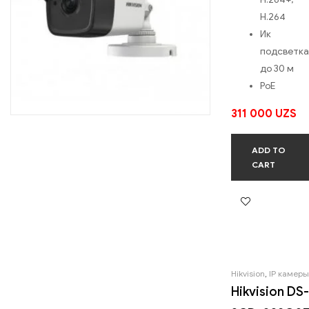
H.264
Ик
подсветка
до 30 м
PoE
311 000
UZS
ADD TO
CART
Hikvision
,
IP камеры
Hikvision DS-