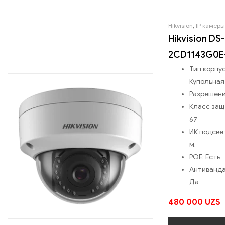
Hikvision
,
IP камеры
Hikvision DS-
2CD1143G0E-
Тип корпус
Купольная
Разрешен
Класс за
67
ИК подсве
м.
POE:
Есть
Антиванда
Да
480 000
UZS