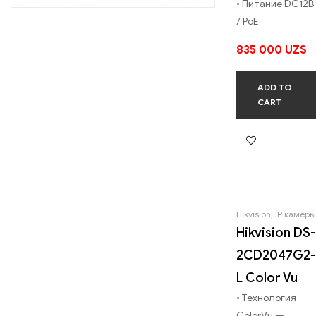
• Питание DC12В
/ PoE
835 000
UZS
ADD TO
CART
Hikvision
,
IP камеры
Hikvision DS-
2CD2047G2-
L Color Vu
• Технология
ColorVu —