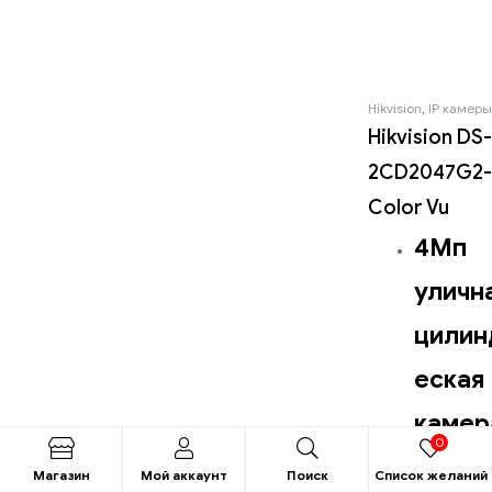
Hikvision
,
IP камеры
Hikvision DS-
2CD2047G2-
Color Vu
4Мп
уличн
цилин
еская 
камер
0
LED-
Магазин
Мой аккаунт
Поиск
Список желаний