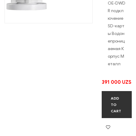
OE-DWD
R подкл
ючение
SD-карт
ы Водон
епрониц
аемая К
орпус М
еталл
391 000
UZS
ADD
TO
CART