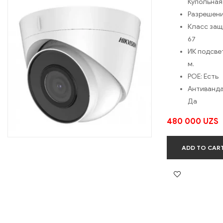
Купольная
Разрешен
Класс за
67
ИК подсве
м.
POE:
Есть
Антиванда
Да
480 000
UZS
ADD TO CAR