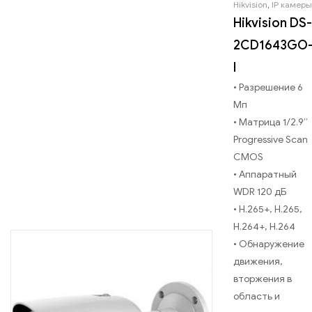
Hikvision
,
IP камеры
Hikvision DS-
2CD1643GO
I
• Разрешение 6
Мп
• Матрица 1/2.9’’
Progressive Scan
CMOS
• Аппаратный
WDR 120 дБ
• H.265+, H.265,
H.264+, H.264
• Обнаружение
движения,
вторжения в
область и