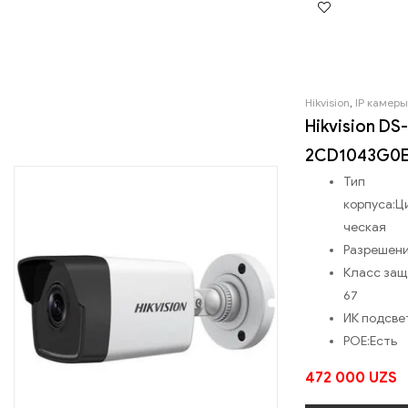
Hikvision
,
IP камеры
Hikvision DS-
2CD1043G0E
Тип
корпуса:
Ц
ческая
Разрешени
Класс защ
67
ИК подсве
POE:
Есть
472 000
UZS