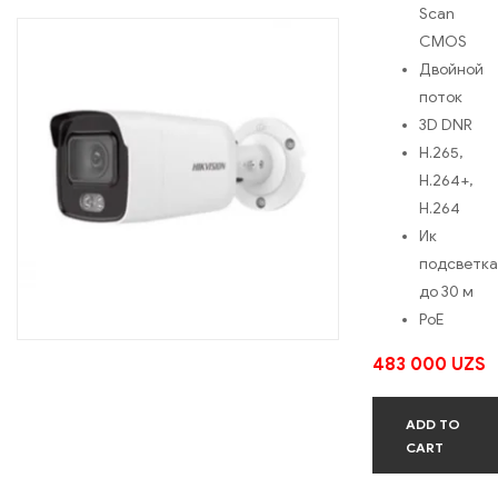
Scan
CMOS
Двойной
поток
3D DNR
H.265,
H.264+,
H.264
Ик
подсветка
до 30 м
PoE
483 000
UZS
ADD TO
CART