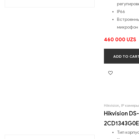
регулиров
IP66
Встроенн
микрофон
460 000
UZS
ADD TO CAR
Hikvision
,
IP камеры
Hikvision DS-
2CD1343G0E
Тип корпус