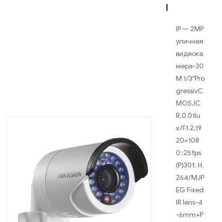
I
IP — 2MP
уличная
видеока
мера-30
М 1/3″Pro
gressivC
MOS,IC
R,0.01lu
x/F1.2,19
20×108
0::25fps
(P)30f, H.
264/MJP
EG Fixed
IR lens-4
-6mm+P