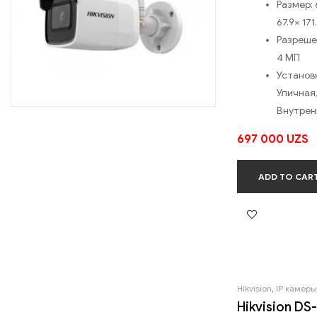
Размер: 
67.9× 17
Разреше
4 МП
Установ
Уличная
Внутрен
697 000
UZS
ADD TO CAR
Hikvision
,
IP камеры
Hikvision DS-