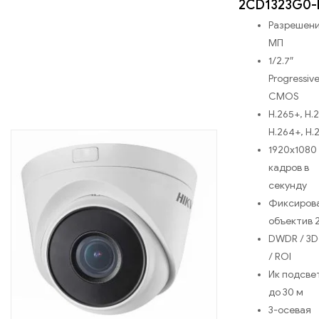
2CD1323G0-
Разрешени
МП
1/2.7″
Progressiv
CMOS
H.265+, H.
H.264+, H.
1920х1080
кадров в
секунду
Фиксиров
объектив 
DWDR / 3
/ ROI
Ик подсве
до 30 м
3-осевая