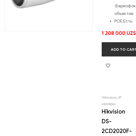
:
Вариофок
объектив
POE:
Есть
1 208 000
UZS
ADD TO CAR
Hikvision
,
IP
камеры
Hikvision
DS-
2CD2020F-