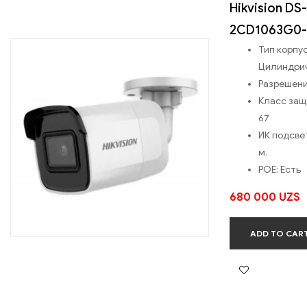
Hikvision DS-
2CD1063G0-
Тип корпус
Цилиндри
Разрешени
Класс за
67
ИК подсвет
м.
POE:
Есть
680 000
UZS
ADD TO CAR